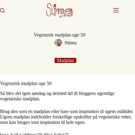
Fortsæt
til
indhold
Vegetarisk madplan uge 50
Stinna
Madplan
Vegetarisk madplan uge 50
Så blev det igen søndag og dermed tid til bloggens ugentlige
vegetariske madplan.
Brug den som en madplan eller bare som inspiration til ugens måltider.
Ugens madplan indeholder forskellige opskrifter på vegetariske retter,
som kan bruges som inspiration til hele ugen.
[one_half padding=”0 20px 0 0px”]