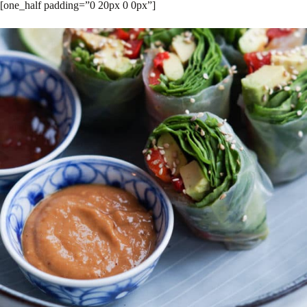
[one_half padding=”0 20px 0 0px”]