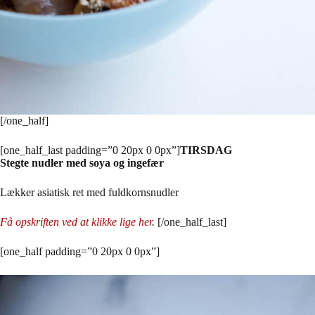
[/one_half]
[one_half_last padding=”0 20px 0 0px”]
TIRSDAG
Stegte nudler med soya og ingefær
Lækker asiatisk ret med fuldkornsnudler
Få opskriften ved at klikke lige her
.
[/one_half_last]
[one_half padding=”0 20px 0 0px”]