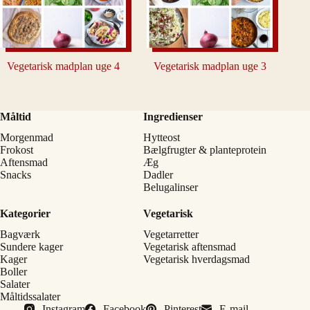
Vegetarisk madplan uge 4
Vegetarisk madplan uge 3
Måltid
Ingredienser
Morgenmad
Hytteost
Frokost
Bælgfrugter & planteprotein
Aftensmad
Æg
Snacks
Dadler
Belugalinser
Kategorier
Vegetarisk
Bagværk
Vegetarretter
Sundere kager
Vegetarisk aftensmad
Kager
Vegetarisk hverdagsmad
Boller
Salater
Måltidssalater
Instagram
Facebook
Pinterest
E-mail