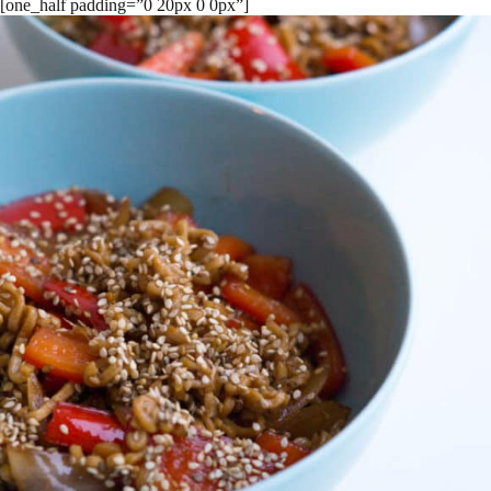
[one_half padding=”0 20px 0 0px”]