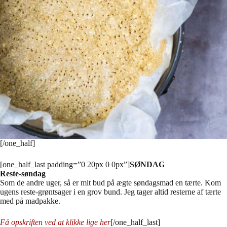
[/one_half]
[one_half_last padding=”0 20px 0 0px”]
SØNDAG
Reste-søndag
Som de andre uger, så er mit bud på ægte søndagsmad en tærte. Kom
ugens reste-grøntsager i en grov bund. Jeg tager altid resterne af tærte
med på madpakke.
Få opskriften ved at klikke lige her
[/one_half_last]