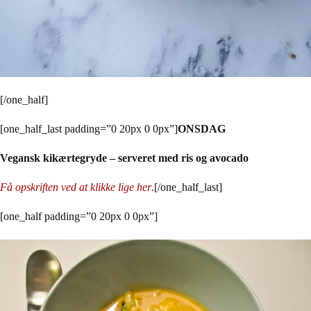
[/one_half]
[one_half_last padding=”0 20px 0 0px”]
ONSDAG
Vegansk kikærtegryde – serveret med ris og avocado
Få opskriften ved at klikke lige her
.
[/one_half_last]
[one_half padding=”0 20px 0 0px”]