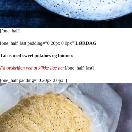
[/one_half]
[one_half_last padding=”0 20px 0 0px”]
LØRDAG
Tacos med sweet potatoes og bønner.
Få opskriften ved at klikke lige her
.
[/one_half_last]
[one_half padding=”0 20px 0 0px”]