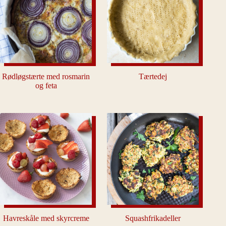
Rødløgstærte med rosmarin
Tærtedej
og feta
Havreskåle med skyrcreme
Squashfrikadeller