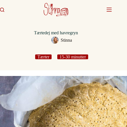
Fortsæt
til
indhold
Tærtedej med havregryn
Stinna
Tærter
15-30 minutter