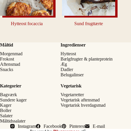
Hytteost focaccia
Sund frugttærte
Måltid
Ingredienser
Morgenmad
Hytteost
Frokost
Bælgfrugter & planteprotein
Aftensmad
Æg
Snacks
Dadler
Belugalinser
Kategorier
Vegetarisk
Bagværk
Vegetarretter
Sundere kager
Vegetarisk aftensmad
Kager
Vegetarisk hverdagsmad
Boller
Salater
Måltidssalater
Instagram
Facebook
Pinterest
E-mail