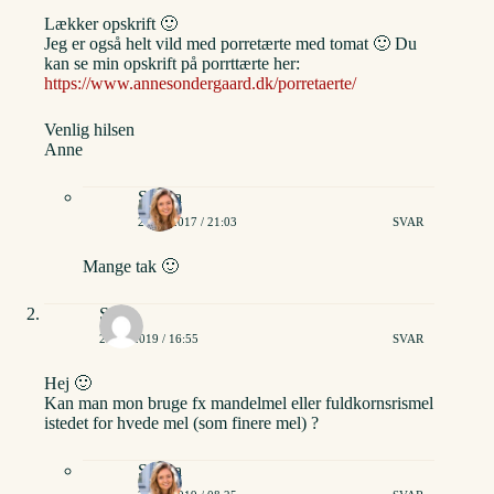
Lækker opskrift 🙂
Jeg er også helt vild med porretærte med tomat 🙂 Du
kan se min opskrift på porrttærte her:
https://www.annesondergaard.dk/porretaerte/
Venlig hilsen
Anne
Stinna
27/09/2017 / 21:03
SVAR
Mange tak 🙂
Stine
23/04/2019 / 16:55
SVAR
Hej 🙂
Kan man mon bruge fx mandelmel eller fuldkornsrismel
istedet for hvede mel (som finere mel) ?
Stinna