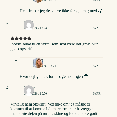
25/04/2019 / 08:25
SVAR
Hej, det har jeg desværre ikke forsøgt mig med 🙂
Rikke
12/02/2026 / 18:23
SVAR
Bedste bund til en tærte, som skal være lidt grov. Min
go to opskrift
Stinna
14/02/2026 / 13:21
SVAR
Hvor dejligt. Tak for tilbagemeldingen 🙂
Grethe
04/03/2026 / 10:50
SVAR
Virkelig nem opskrift. Ved ikke om jeg måske er
kommet til at komme lidt mere mel eller havregryn i
men kørte dejen på røremaskine og lod det køre godt