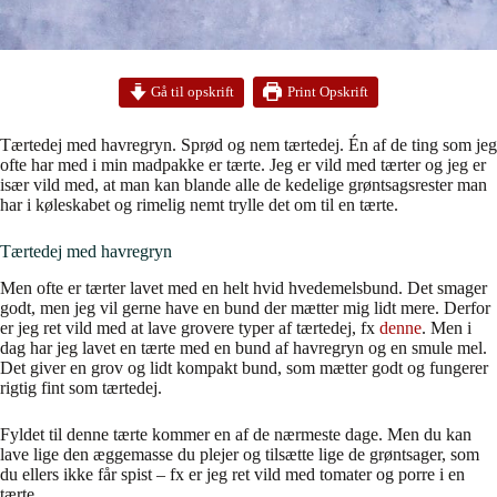
Print Opskrift
Gå til opskrift
Tærtedej med havregryn. Sprød og nem tærtedej. Én af de ting som jeg
ofte har med i min madpakke er tærte. Jeg er vild med tærter og jeg er
især vild med, at man kan blande alle de kedelige grøntsagsrester man
har i køleskabet og rimelig nemt trylle det om til en tærte.
Tærtedej med havregryn
Men ofte er tærter lavet med en helt hvid hvedemelsbund. Det smager
godt, men jeg vil gerne have en bund der mætter mig lidt mere. Derfor
er jeg ret vild med at lave grovere typer af tærtedej, fx
denne
. Men i
dag har jeg lavet en tærte med en bund af havregryn og en smule mel.
Det giver en grov og lidt kompakt bund, som mætter godt og fungerer
rigtig fint som tærtedej.
Fyldet til denne tærte kommer en af de nærmeste dage. Men du kan
lave lige den æggemasse du plejer og tilsætte lige de grøntsager, som
du ellers ikke får spist – fx er jeg ret vild med tomater og porre i en
tærte.