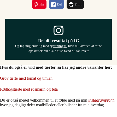
Pin
Del
Print
Del dit resultat på IG
Og tag mig endelig med
@stinnagm
, hvis du laver en af mine
opskrifter! Vil elske at se hvad du får lavet!
Hvis du også er vild med tærter, så har jeg andre varianter her:
Grov tærte med tomat og timian
Rødløgstærte med rosmarin og feta
Du er også meget velkommen til at følge med på min
instagramprofil
,
hvor jeg dagligt deler madbilleder eller billeder fra min hverdag.