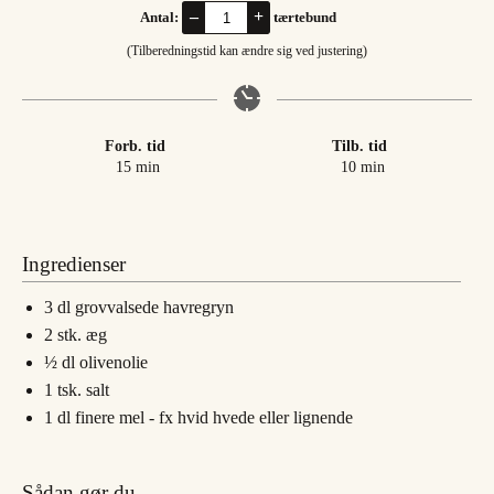
–
+
Antal:
tærtebund
(Tilberedningstid kan ændre sig ved justering)
Forb. tid
Tilb. tid
minutter
minutter
15
min
10
min
Ingredienser
3
dl
grovvalsede havregryn
2
stk.
æg
½
dl
olivenolie
1
tsk.
salt
1
dl
finere mel - fx hvid hvede eller lignende
Sådan gør du