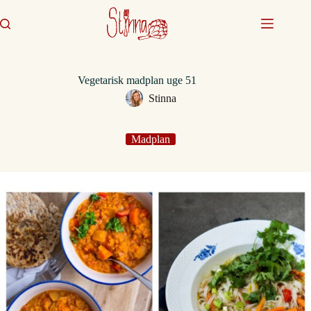
Fortsæt
til
indhold
Vegetarisk madplan uge 51
Stinna
Madplan