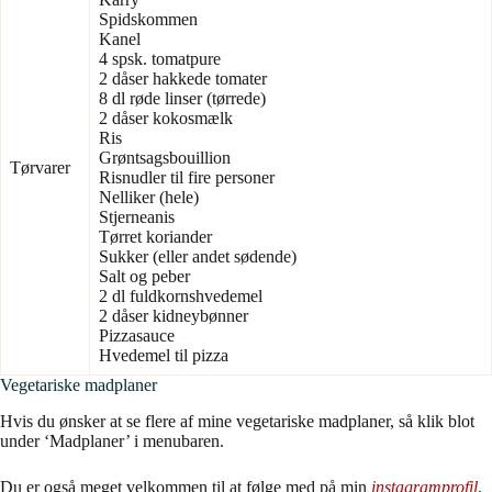
Spidskommen
Kanel
4 spsk. tomatpure
2 dåser hakkede tomater
8 dl røde linser (tørrede)
2 dåser kokosmælk
Ris
Grøntsagsbouillion
Tørvarer
Risnudler til fire personer
Nelliker (hele)
Stjerneanis
Tørret koriander
Sukker (eller andet sødende)
Salt og peber
2 dl fuldkornshvedemel
2 dåser kidneybønner
Pizzasauce
Hvedemel til pizza
Vegetariske madplaner
Hvis du ønsker at se flere af mine vegetariske madplaner, så klik blot
under ‘Madplaner’ i menubaren.
Du er også meget velkommen til at følge med på min
instagramprofil
.