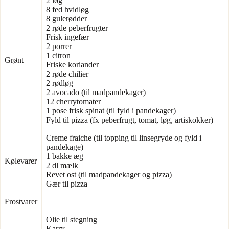
2 løg
8 fed hvidløg
8 gulerødder
2 røde peberfrugter
Frisk ingefær
2 porrer
1 citron
Grønt
Friske koriander
2 røde chilier
2 rødløg
2 avocado (til madpandekager)
12 cherrytomater
1 pose frisk spinat (til fyld i pandekager)
Fyld til pizza (fx peberfrugt, tomat, løg, artiskokker)
Creme fraiche (til topping til linsegryde og fyld i
pandekage)
1 bakke æg
Kølevarer
2 dl mælk
Revet ost (til madpandekager og pizza)
Gær til pizza
Frostvarer
Olie til stegning
Karry