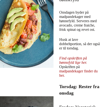
Onsdagen byder på
madpandekager med
bønnefyld. Serveres med
avocado, creme fraiche,
frisk spinat og revet ost.
Husk at lave
dobbeltportion, så der også
er til torsdag.
Find opskriften på
bønnefyld lige her.
Opskriften på
madpandekager finder du
her.
Torsdag: Rester fra
onsdag