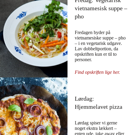
Fredag: Vegetarisk
vietnamesisk suppe –
pho
Fredagen byder på
vietnamesiske suppe – pho
– i en vegetarisk udgave.
Lav dobbeltportion, da
opskriften kun er til to
personer.
Find opskriften lige her.
Lørdag:
Hjemmelavet pizza
Lørdag spiser vi gerne
noget ekstra lækkert –
enten ude, take away eller