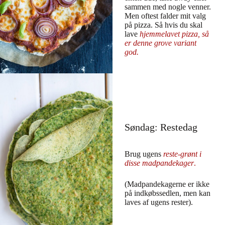
sammen med nogle venner.
Men oftest falder mit valg
på pizza. Så hvis du skal
lave
hjemmelavet pizza, så
er denne grove variant
god.
Søndag: Restedag
Brug ugens
reste-grønt i
disse madpandekager
.
(Madpandekagerne er ikke
på indkøbssedlen, men kan
laves af ugens rester).