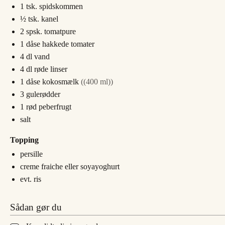
1
tsk.
spidskommen
½
tsk.
kanel
2
spsk.
tomatpure
1
dåse
hakkede tomater
4
dl
vand
4
dl
røde linser
1
dåse
kokosmælk
((400 ml))
3
gulerødder
1
rød peberfrugt
salt
Topping
persille
creme fraiche eller soyayoghurt
evt. ris
Sådan gør du