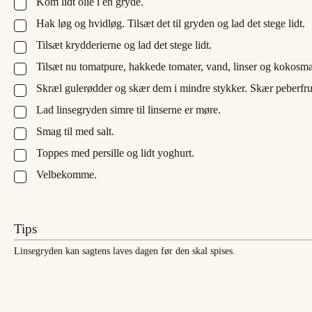
Kom lidt olie i en gryde.
▢
Hak løg og hvidløg. Tilsæt det til gryden og lad det stege lidt.
▢
Tilsæt krydderierne og lad det stege lidt.
▢
Tilsæt nu tomatpure, hakkede tomater, vand, linser og kokosm
▢
Skræl gulerødder og skær dem i mindre stykker. Skær peberfrugt
▢
Lad linsegryden simre til linserne er møre.
▢
Smag til med salt.
▢
Toppes med persille og lidt yoghurt.
▢
Velbekomme.
▢
Tips
Linsegryden kan sagtens laves dagen før den skal spises.