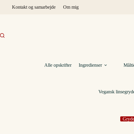
Fortsæt
Kontakt og samarbejde
Om mig
til
indhold
Alle opskrifter
Ingredienser
Målti
Vegansk linsegryd
Gryde