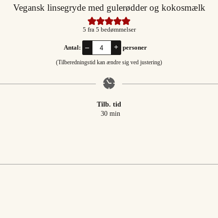
Vegansk linsegryde med gulerødder og kokosmælk
5
fra
5
bedømmelser
–
+
Antal:
personer
(Tilberedningstid kan ændre sig ved justering)
Tilb. tid
minutter
30
min