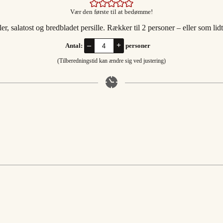
Vær den første til at bedømme!
, salatost og bredbladet persille. Rækker til 2 personer – eller som lidt 
–
+
Antal:
personer
(Tilberedningstid kan ændre sig ved justering)