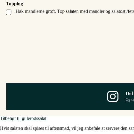
Topping
Hak mandlerne groft. Top salaten med mandler og salatost /feta
▢
Del
Og t
Tilbehør til gulerodssalat
Hvis salaten skal spises til aftensmad, vil jeg anbefale at servere den