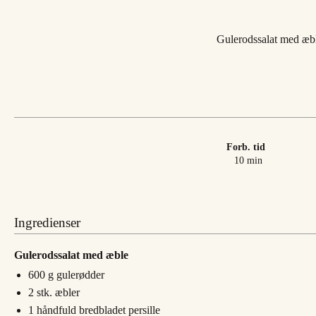
Gulerodssalat med æbler
Forb. tid
minutter
10
min
Ingredienser
Gulerodssalat med æble
600
g
gulerødder
2
stk.
æbler
1
håndfuld
bredbladet persille