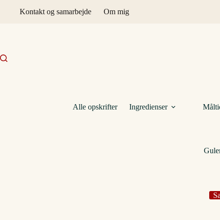
Fortsæt
Kontakt og samarbejde
Om mig
til
indhold
Alle opskrifter
Ingredienser
Målti
Gule
Sa