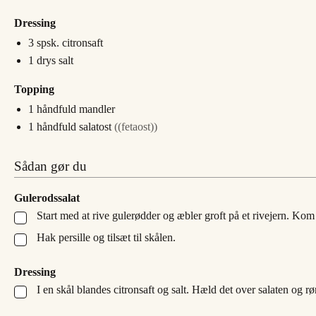
Dressing
3
spsk.
citronsaft
1
drys
salt
Topping
1
håndfuld
mandler
1
håndfuld
salatost
((fetaost))
Sådan gør du
Gulerodssalat
Start med at rive gulerødder og æbler groft på et rivejern. Kom 
▢
Hak persille og tilsæt til skålen.
▢
Dressing
I en skål blandes citronsaft og salt. Hæld det over salaten og rø
▢