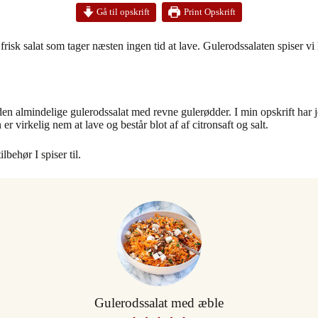
Print Opskrift
Gå til opskrift
risk salat som tager næsten ingen tid at lave. Gulerodssalaten spiser v
den almindelige gulerodssalat med revne gulerødder. I min opskrift har 
er virkelig nem at lave og består blot af af citronsaft og salt.
lbehør I spiser til.
Gulerodssalat med æble