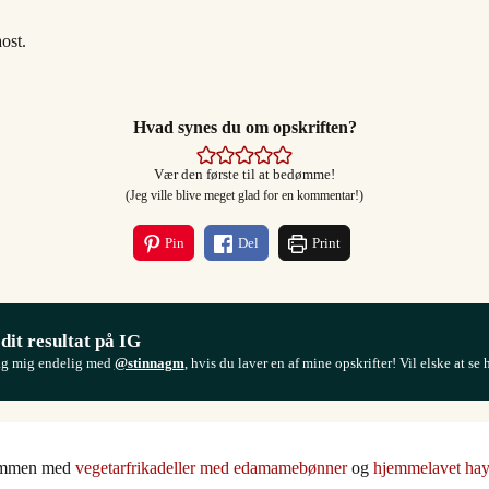
ost.
Hvad synes du om opskriften?
Vær den første til at bedømme!
(Jeg ville blive meget glad for en kommentar!)
Pin
Del
Print
 dit resultat på IG
ag mig endelig med
@stinnagm
, hvis du laver en af mine opskrifter! Vil elske at se 
 sammen med
vegetarfrikadeller med edamamebønner
og
hjemmelavet hay