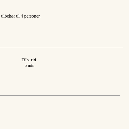
tilbehør til 4 personer.
Tilb. tid
minutter
5
min