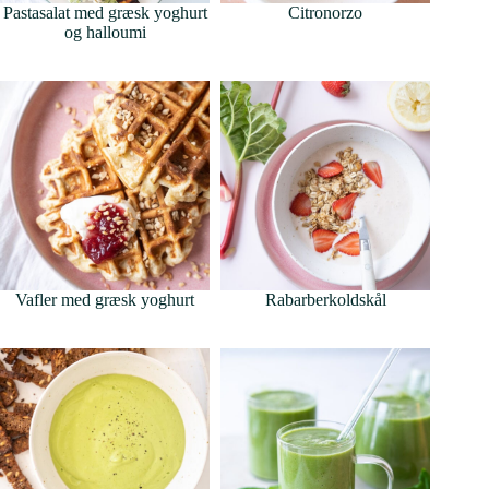
Pastasalat med græsk yoghurt
Citronorzo
og halloumi
Vafler med græsk yoghurt
Rabarberkoldskål