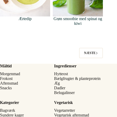
Ærtedip
Grøn smoothie med spinat og
kiwi
NÆSTE
Måltid
Ingredienser
Morgenmad
Hytteost
Frokost
Bælgfrugter & planteprotein
Aftensmad
Æg
Snacks
Dadler
Belugalinser
Kategorier
Vegetarisk
Bagværk
Vegetarretter
Sundere kager
Vegetarisk aftensmad