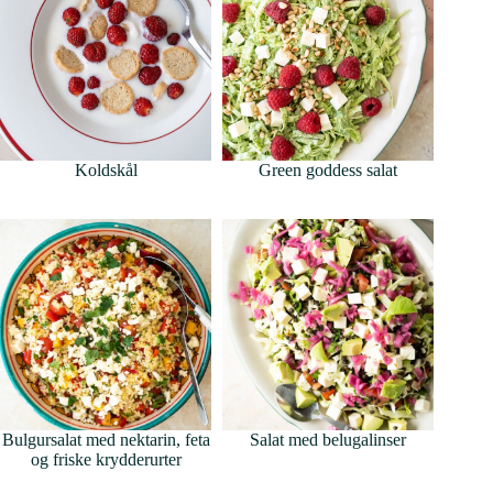
Koldskål
Green goddess salat
Bulgursalat med nektarin, feta
Salat med belugalinser
og friske krydderurter