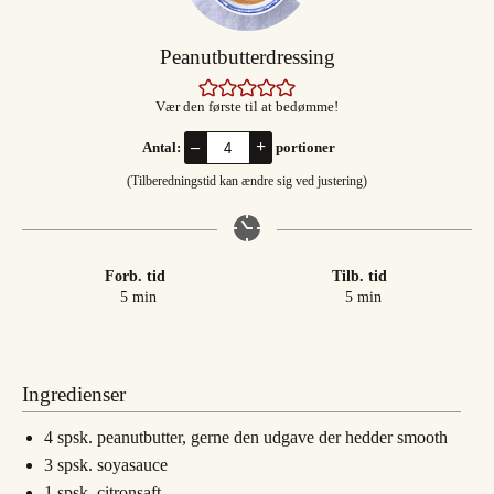
Peanutbutterdressing
Vær den første til at bedømme!
–
+
Antal:
portioner
(Tilberedningstid kan ændre sig ved justering)
Forb. tid
Tilb. tid
minutter
minutter
5
min
5
min
Ingredienser
4
spsk.
peanutbutter, gerne den udgave der hedder smooth
3
spsk.
soyasauce
1
spsk.
citronsaft