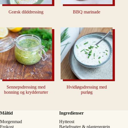
Græsk dilddressing
BBQ marinade
Sennepsdressing med
Hvidløgsdressing med
honning og krydderurter
purløg
Måltid
Ingredienser
Morgenmad
Hytteost
Frokost
Bælgfrugter & planteprotein