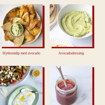
Hytteostdip med avocado
Avocadodressing