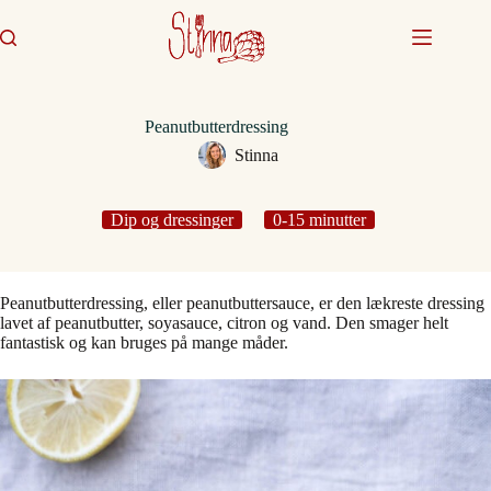
Fortsæt
til
indhold
Peanutbutterdressing
Stinna
Dip og dressinger
0-15 minutter
Peanutbutterdressing, eller peanutbuttersauce, er den lækreste dressing
lavet af peanutbutter, soyasauce, citron og vand. Den smager helt
fantastisk og kan bruges på mange måder.