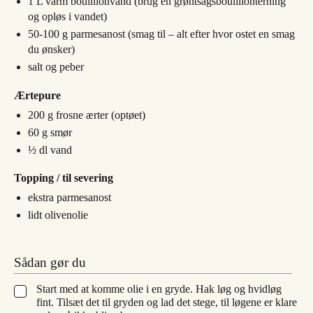
1
L
varm bouillionvand (brug en grøntsagsbouillionterning
og opløs i vandet)
50-100
g
parmesanost (smag til – alt efter hvor ostet en smag
du ønsker)
salt og peber
Ærtepure
200
g
frosne ærter (optøet)
60
g
smør
½
dl
vand
Topping / til severing
ekstra parmesanost
lidt olivenolie
Sådan gør du
Start med at komme olie i en gryde. Hak løg og hvidløg
▢
fint. Tilsæt det til gryden og lad det stege, til løgene er klare