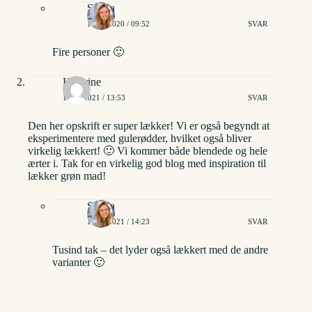
Stinna
13/07/2020 / 09:52
SVAR
Fire personer 🙂
Kathrine
14/01/2021 / 13:53
SVAR
Den her opskrift er super lækker! Vi er også begyndt at
eksperimentere med gulerødder, hvilket også bliver
virkelig lækkert! 🙂 Vi kommer både blendede og hele
ærter i. Tak for en virkelig god blog med inspiration til
lækker grøn mad!
Stinna
14/01/2021 / 14:23
SVAR
Tusind tak – det lyder også lækkert med de andre
varianter 🙂