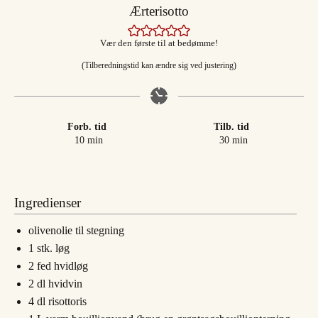
Ærterisotto
Vær den første til at bedømme!
(Tilberedningstid kan ændre sig ved justering)
Forb. tid
Tilb. tid
minutter
minutter
10
min
30
min
Ingredienser
olivenolie til stegning
1
stk.
løg
2
fed
hvidløg
2
dl
hvidvin
4
dl
risottoris