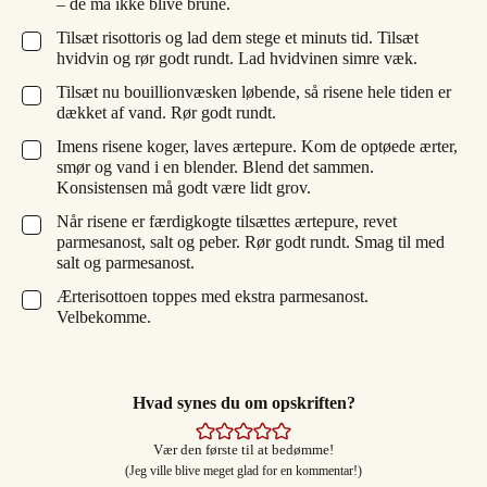
– de må ikke blive brune.
Tilsæt risottoris og lad dem stege et minuts tid. Tilsæt
▢
hvidvin og rør godt rundt. Lad hvidvinen simre væk.
Tilsæt nu bouillionvæsken løbende, så risene hele tiden er
▢
dækket af vand. Rør godt rundt.
Imens risene koger, laves ærtepure. Kom de optøede ærter,
▢
smør og vand i en blender. Blend det sammen.
Konsistensen må godt være lidt grov.
Når risene er færdigkogte tilsættes ærtepure, revet
▢
parmesanost, salt og peber. Rør godt rundt. Smag til med
salt og parmesanost.
Ærterisottoen toppes med ekstra parmesanost.
▢
Velbekomme.
Hvad synes du om opskriften?
Vær den første til at bedømme!
(Jeg ville blive meget glad for en kommentar!)