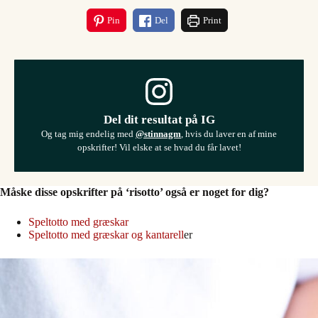
Pin
Del
Print
Del dit resultat på IG
Og tag mig endelig med
@stinnagm
, hvis du laver en af mine
opskrifter! Vil elske at se hvad du får lavet!
Måske disse opskrifter på ‘risotto’ også er noget for dig?
Speltotto med græskar
Speltotto med græskar og kantarell
er