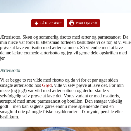
Print Opskrift
Gå til opskrift
Ærterisotto. Skøn og sommerlig risotto med ærter og parmesanost. Da
min niece var forbi til aftensmad forleden besluttede vi os for, at vi ville
prøve at lave en risotto med ærter sammen. Så vi endte med at lave
denne lækre cremede ærterisotto og jeg vil gerne dele opskriften med
jer.
Ærterisotto
Vi er begge to ret vilde med risotto og da vi for et par uger siden
smagte ærterisotto hos
Grød
, ville vi selv prøve at lave det. For min
niece (og jeg!) var vild med ærterisottoen og derfor skulle vi
selvfølgelig selv prøve at lave det. Vores variant er med risottoris,
ærtepuré med smør, parmesanost og bouillon. Den smager virkelig
godt – men kan sagtens gøres endnu mere spændende med en
smagfuld olie på nogle friske krydderurter – fx mynte, persille eller
basilikum.