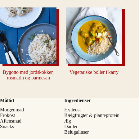
Bygotto med jordskokker,
Vegetariske boller i karry
rosmarin og parmesan
Måltid
Ingredienser
Morgenmad
Hytteost
Frokost
Bælgfrugter & planteprotein
Aftensmad
Æg
Snacks
Dadler
Belugalinser