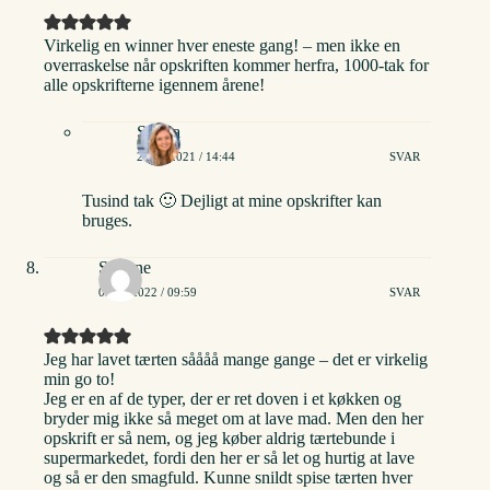
Virkelig en winner hver eneste gang! – men ikke en
overraskelse når opskriften kommer herfra, 1000-tak for
alle opskrifterne igennem årene!
Stinna
25/02/2021 / 14:44
SVAR
Tusind tak 🙂 Dejligt at mine opskrifter kan
bruges.
Simone
03/09/2022 / 09:59
SVAR
Jeg har lavet tærten såååå mange gange – det er virkelig
min go to!
Jeg er en af de typer, der er ret doven i et køkken og
bryder mig ikke så meget om at lave mad. Men den her
opskrift er så nem, og jeg køber aldrig tærtebunde i
supermarkedet, fordi den her er så let og hurtig at lave
og så er den smagfuld. Kunne snildt spise tærten hver