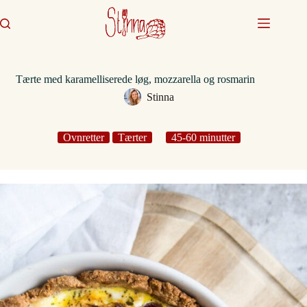
Fortsæt
til
indhold
Tærte med karamelliserede løg, mozzarella og rosmarin
Stinna
Ovnretter
Tærter
45-60 minutter