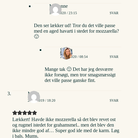
Marianne
19/02/2020 / 23:15
SVAR
Den ser lækker ud! Tror du det ville passe
med en aged havarti i stedet for mozzarella?
🙂
Stinna
20/02/2020 / 08:54
SVAR
Mange tak 🙂 Det har jeg desværre
ikke forsøgt, men tror smagsmæssigt
det ville passe ganske fint.
Maria
28/09/2019 / 18:20
SVAR
Lækkert! Havde ikke mozzerella så det blev revet ost
og rugmel istedet for grahamsmel.. men det blev den
ikke mindre god af… Super god ide med de karm. Løg
i bals. Mums.