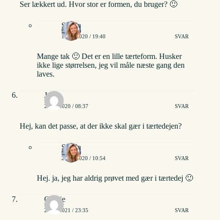
Ser lækkert ud. Hvor stor er formen, du bruger? 🙂
Stinna
10/06/2020 / 19:40
SVAR
Mange tak 🙂 Det er en lille tærteform. Husker
ikke lige størrelsen, jeg vil måle næste gang den
laves.
Julie
27/09/2020 / 08:37
SVAR
Hej, kan det passe, at der ikke skal gær i tærtedejen?
Stinna
27/09/2020 / 10:54
SVAR
Hej. ja, jeg har aldrig prøvet med gær i tærtedej 🙂
Othilie
24/02/2021 / 23:35
SVAR