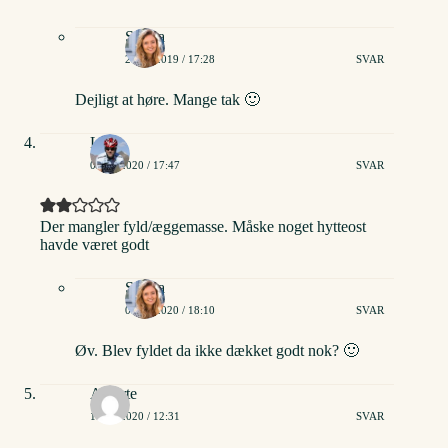
Stinna
29/09/2019 / 17:28
SVAR
Dejligt at høre. Mange tak 🙂
Lars
09/01/2020 / 17:47
SVAR
Der mangler fyld/æggemasse. Måske noget hytteost
havde været godt
Stinna
09/01/2020 / 18:10
SVAR
Øv. Blev fyldet da ikke dækket godt nok? 🙂
Alberte
10/06/2020 / 12:31
SVAR