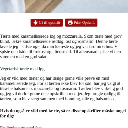
Print Opskrift
Gå til opskrift
Tærte med karamelliserede løg og mozzarella. Skøn tærte med grov
bund, lækre karamelliserede rødløg, ost og rosmarin. Denne tærte
lavede jeg i sidste uge, da min kæreste og jeg var i sommerhus. Vi
spiste den både til frokost og aftensmad. Til aftensmad spiste vi den
sammen med en god salat.
Vegetarisk tærte med løg
Jeg er vild med tærter og har længe gerne ville prøve en med
karamelliserede løg. For at tærten ikke blev for sød, har jeg valgt at
tilsætte balsamico, mozzarella og rosmarin. Tærten blev virkelig god
og jeg vil derfor gerne dele opskriften med jer. Jeg brugte rødløg til
tærten, som blev stegt sammen med honning, olie og balsamico.
Hvis du også er vild med tærte, så er disse opskrifter måske noget
for dig:
Rødbedetærte med feta