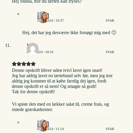
Hej Stinna, tror du tærten kan fryses?
Stinna
11/10/2024 / 10:37
SVAR
Hej, det har jeg desværre ikke forsøgt mig med 🙂
Maria
01/12/2024 / 18:54
SVAR
Denne opskrift bliver uden tvivl lavet igen snart!
Jeg har aldrig lavet en tærtebund selv før, men jeg tror
aldrig jeg kommer til at købe færdig dej igen, fordi
denne opskrift er så nem! Og smagte så godt!
Tak for denne opskrift!
Vi spiste den med en lækker salat til, creme frais, og
ristede græskarkerner.
Stinna
03/12/2024 / 11:14
SVAR