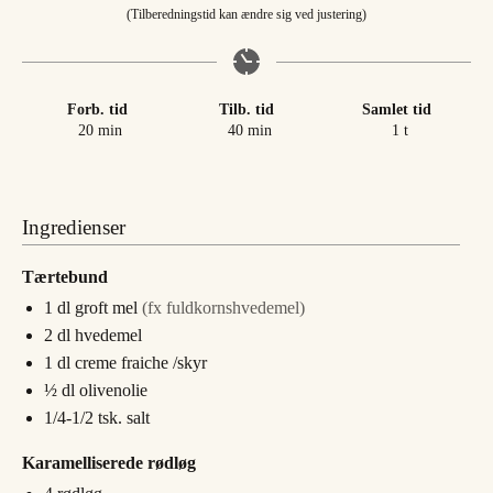
(Tilberedningstid kan ændre sig ved justering)
Forb. tid
Tilb. tid
Samlet tid
minutter
minutter
time
20
min
40
min
1
t
Ingredienser
Tærtebund
1
dl
groft mel
(fx fuldkornshvedemel)
2
dl
hvedemel
1
dl
creme fraiche /skyr
½
dl
olivenolie
1/4-1/2
tsk.
salt
Karamelliserede rødløg