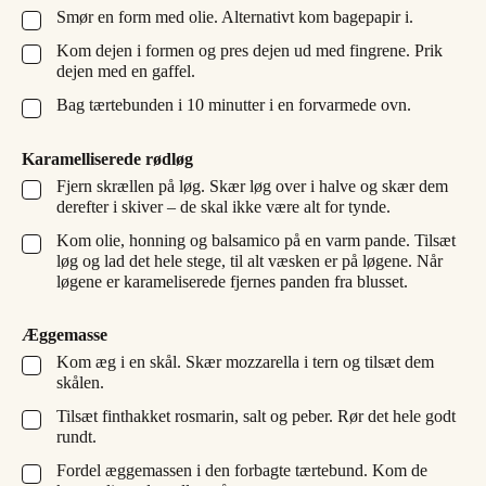
Smør en form med olie. Alternativt kom bagepapir i.
▢
Kom dejen i formen og pres dejen ud med fingrene. Prik
▢
dejen med en gaffel.
Bag tærtebunden i 10 minutter i en forvarmede ovn.
▢
Karamelliserede rødløg
Fjern skrællen på løg. Skær løg over i halve og skær dem
▢
derefter i skiver – de skal ikke være alt for tynde.
Kom olie, honning og balsamico på en varm pande. Tilsæt
▢
løg og lad det hele stege, til alt væsken er på løgene. Når
løgene er karameliserede fjernes panden fra blusset.
Æggemasse
Kom æg i en skål. Skær mozzarella i tern og tilsæt dem
▢
skålen.
Tilsæt finthakket rosmarin, salt og peber. Rør det hele godt
▢
rundt.
Fordel æggemassen i den forbagte tærtebund. Kom de
▢