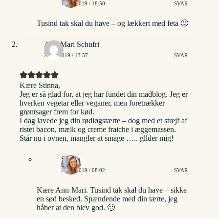
15/04/2019 / 18:50
SVAR
Tusind tak skal du have – og lækkert med feta 🙂
Ann-Mari Schufri
21/04/2019 / 13:57
SVAR
Kære Stinna,
Jeg er så glad for, at jeg har fundet din madblog. Jeg er
hverken vegetar eller veganer, men foretrækker
grøntsager frem for kød.
I dag lavede jeg din rødløgstærte – dog med et strejf af
ristet bacon, mælk og creme fraiche i æggemassen.
Står nu i ovnen, mangler at smage ….. gllder mig!
Stinna
22/04/2019 / 08:02
SVAR
Kære Ann-Mari. Tusind tak skal du have – sikke
en sød besked. Spændende med din tærte, jeg
håber at den blev god. 🙂