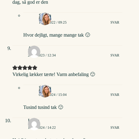
dag, så god er den
Stinna
19/09/2022 / 09:25
SVAR
Hvor dejligt, mange mange tak 🙂
Anna
28/12/2023 / 12:34
SVAR
Virkelig lækker tærte! Varm anbefaling 🙂
Stinna
01/01/2024 / 15:04
SVAR
Tusind tusind tak 🙂
Laura
10/10/2024 / 14:22
SVAR