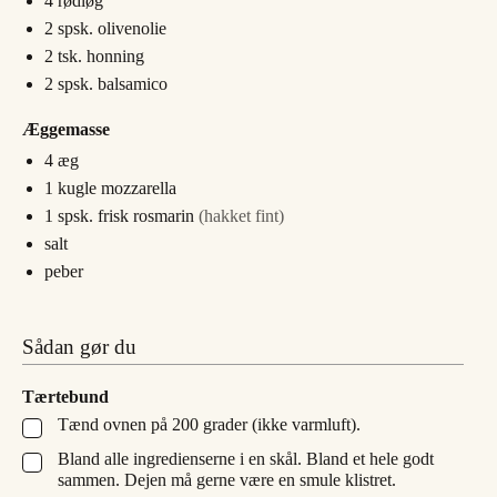
4
rødløg
2
spsk.
olivenolie
2
tsk.
honning
2
spsk.
balsamico
Æggemasse
4
æg
1
kugle
mozzarella
1
spsk.
frisk rosmarin
(hakket fint)
salt
peber
Sådan gør du
Tærtebund
Tænd ovnen på 200 grader (ikke varmluft).
▢
Bland alle ingredienserne i en skål. Bland et hele godt
▢
sammen. Dejen må gerne være en smule klistret.