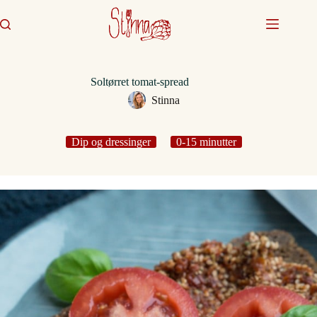
Fortsæt
til
indhold
Soltørret tomat-spread
Stinna
Dip og dressinger
0-15 minutter