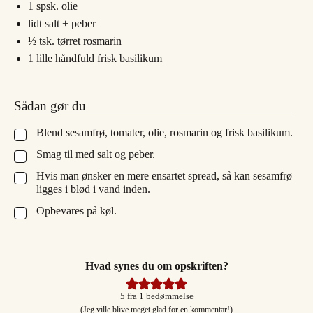
1
spsk.
olie
lidt salt + peber
½
tsk.
tørret rosmarin
1
lille håndfuld
frisk basilikum
Sådan gør du
Blend sesamfrø, tomater, olie, rosmarin og frisk basilikum.
▢
Smag til med salt og peber.
▢
Hvis man ønsker en mere ensartet spread, så kan sesamfrø
▢
ligges i blød i vand inden.
Opbevares på køl.
▢
Hvad synes du om opskriften?
5
fra 1 bedømmelse
(Jeg ville blive meget glad for en kommentar!)