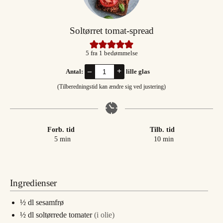
Soltørret tomat-spread
5
fra 1 bedømmelse
–
+
Antal:
lille glas
(Tilberedningstid kan ændre sig ved justering)
Forb. tid
Tilb. tid
minutter
minutter
5
min
10
min
Ingredienser
½
dl
sesamfrø
½
dl
soltørrede tomater
(i olie)