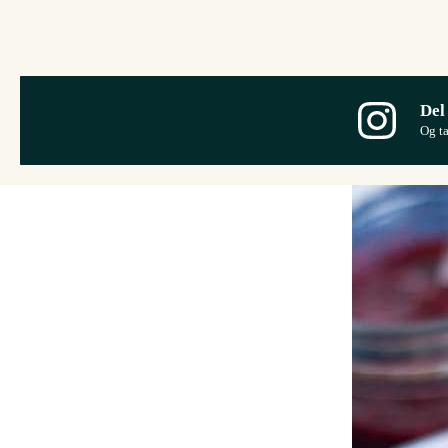
Del
Og t