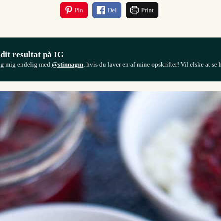
Pin
Del
Print
 dit resultat på IG
ag mig endelig med
@stinnagm
, hvis du laver en af mine opskrifter! Vil elske at se 