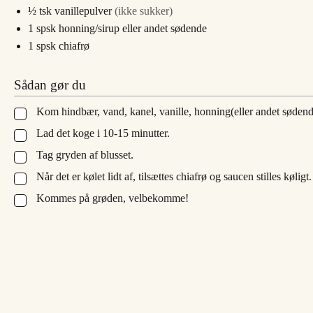
½
tsk
vanillepulver
(ikke sukker)
1
spsk
honning/sirup eller andet sødende
1
spsk
chiafrø
Sådan gør du
Kom hindbær, vand, kanel, vanille, honning(eller andet sødend
▢
Lad det koge i 10-15 minutter.
▢
Tag gryden af blusset.
▢
Når det er kølet lidt af, tilsættes chiafrø og saucen stilles køligt.
▢
Kommes på grøden, velbekomme!
▢