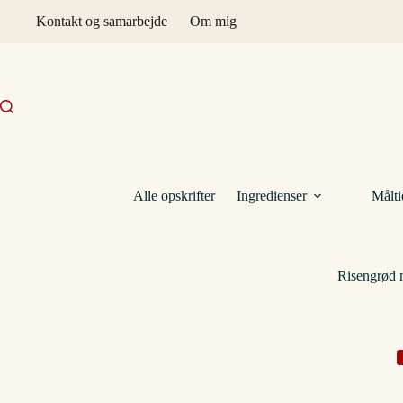
Fortsæt
Kontakt og samarbejde
Om mig
til
indhold
Alle opskrifter
Ingredienser
Målti
Risengrød 