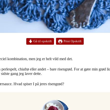
Print Opskrift
Gå til opskrift
iel kombination, men jeg er helt vild med det.
ken perlespelt, chiafrø eller andet – bare risengrød. For at gøre min grø
sidste gang jeg laver dette.
ebærsauce. Hvad spiser I på jeres risengrød?