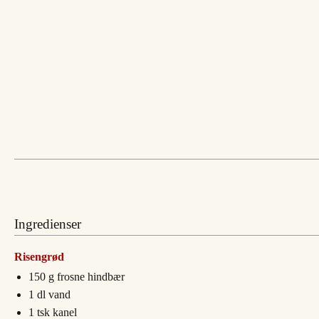
Ingredienser
Risengrød
150
g
frosne hindbær
1
dl
vand
1
tsk
kanel