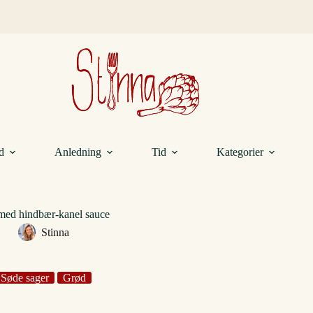
d
Anledning
Tid
Kategorier
med hindbær-kanel sauce
Stinna
Søde sager
Grød