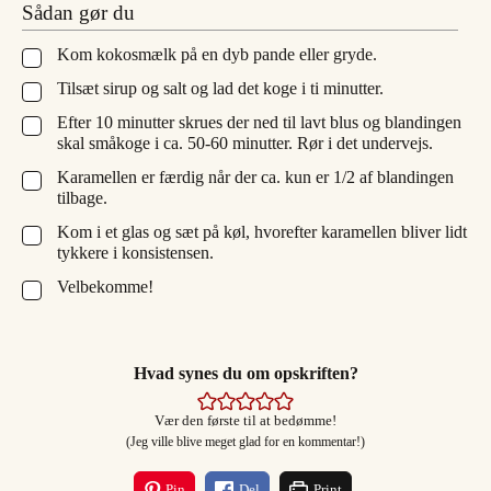
Sådan gør du
Kom kokosmælk på en dyb pande eller gryde.
▢
Tilsæt sirup og salt og lad det koge i ti minutter.
▢
Efter 10 minutter skrues der ned til lavt blus og blandingen
▢
skal småkoge i ca. 50-60 minutter. Rør i det undervejs.
Karamellen er færdig når der ca. kun er 1/2 af blandingen
▢
tilbage.
Kom i et glas og sæt på køl, hvorefter karamellen bliver lidt
▢
tykkere i konsistensen.
Velbekomme!
▢
Hvad synes du om opskriften?
Vær den første til at bedømme!
(Jeg ville blive meget glad for en kommentar!)
Pin
Del
Print