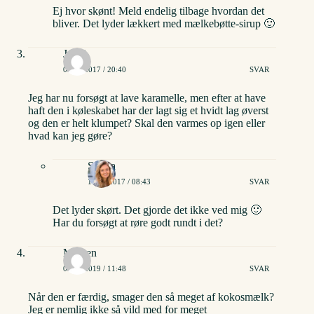
Ej hvor skønt! Meld endelig tilbage hvordan det
bliver. Det lyder lækkert med mælkebøtte-sirup 🙂
Janni
06/06/2017 / 20:40
SVAR
Jeg har nu forsøgt at lave karamelle, men efter at have
haft den i køleskabet har der lagt sig et hvidt lag øverst
og den er helt klumpet? Skal den varmes op igen eller
hvad kan jeg gøre?
Stinna
14/06/2017 / 08:43
SVAR
Det lyder skørt. Det gjorde det ikke ved mig 🙂
Har du forsøgt at røre godt rundt i det?
Maiken
09/11/2019 / 11:48
SVAR
Når den er færdig, smager den så meget af kokosmælk?
Jeg er nemlig ikke så vild med for meget