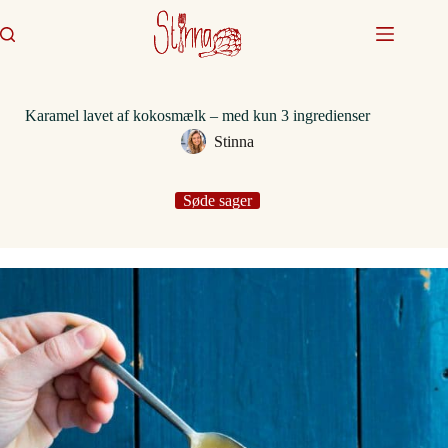
Fortsæt
til
indhold
Karamel lavet af kokosmælk – med kun 3 ingredienser
Stinna
Søde sager