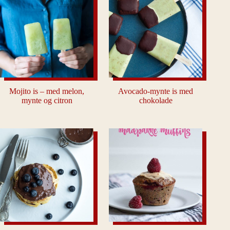
Mojito is – med melon,
Avocado-mynte is med
mynte og citron
chokolade