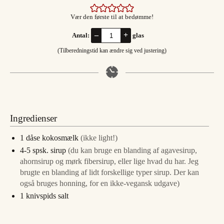
Vær den første til at bedømme!
–
+
Antal:
glas
(Tilberedningstid kan ændre sig ved justering)
Ingredienser
1
dåse kokosmælk
(ikke light!)
4-5
spsk.
sirup
(du kan bruge en blanding af agavesirup,
ahornsirup og mørk fibersirup, eller lige hvad du har. Jeg
brugte en blanding af lidt forskellige typer sirup. Der kan
også bruges honning, for en ikke-vegansk udgave)
1
knivspids salt