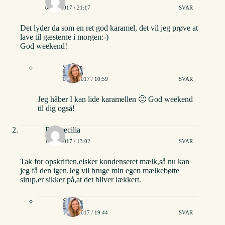
03/03/2017 / 21:17
SVAR
Det lyder da som en ret god karamel, det vil jeg prøve at
lave til gæsterne i morgen:-)
God weekend!
Stinna
04/03/2017 / 10:59
SVAR
Jeg håber I kan lide karamellen 🙂 God weekend
til dig også!
Rita cecilia
13/05/2017 / 13:02
SVAR
Tak for opskriften,elsker kondenseret mælk,så nu kan
jeg få den igen.Jeg vil bruge min egen mælkebøtte
sirup,er sikker på,at det bliver lækkert.
Stinna
13/05/2017 / 19:44
SVAR