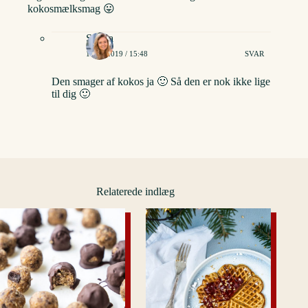
kokosmælksmag 😛
Stinna
15/11/2019 / 15:48
SVAR
Den smager af kokos ja 🙂 Så den er nok ikke lige
til dig 🙂
Relaterede indlæg