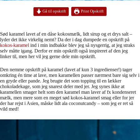
Print Opskrift
Gå til opskrift
Sød karamel lavet af en dåse kokosmælk, lidt sirup og et drys salt –
lyder det ikke virkelig nemt? Da der i dag dumpede en opskrift på
kokos-karamel
ind i min indbakke blev jeg så nysgerrig, at jeg straks
selv måtte igang. Derfor er min opskrift også inspireret af den jeg
linker til, men her vil jeg gerne dele min opskrift.
Den nemme opskrift på karamel (lavet af kun 3 ingredienser!) tager
omkring én time at lave, men karamellen passer nærmest bare sig selv i
en gryde eller pande. Jeg brugte det som topping til en lækker
chokoladekage, som jeg snarest deler med jer. Jeg synes ikke at
karamellen smager helt som den karamel man laver af fx kondenseret
mælk, men mere som en meget sød kokos-karamel smag eller for jer
der har rejst i Asien, måske lidt ala coconutcandy – som jeg er ret så
vild med!