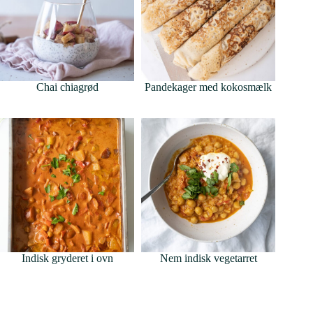
Chai chiagrød
Pandekager med kokosmælk
Indisk gryderet i ovn
Nem indisk vegetarret