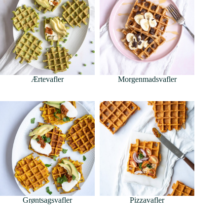
Ærtevafler
Morgenmadsvafler
Grøntsagsvafler
Pizzavafler