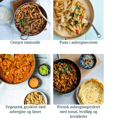
Onepot ratatouille
Pasta i auberginecreme
Vegetarisk gryderet med
Persisk auberginegryderet
aubergine og linser
med tomat, hvidløg og
krydderier