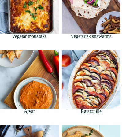
Vegetar moussaka
Vegetarisk shawarma
Ajvar
Ratatouille