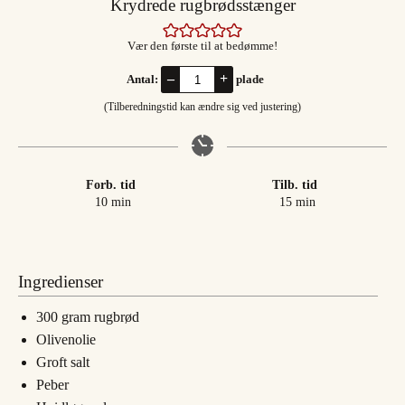
Krydrede rugbrødsstænger
Vær den første til at bedømme!
–
+
Antal:
plade
(Tilberedningstid kan ændre sig ved justering)
Forb. tid
Tilb. tid
minutter
minutter
10
min
15
min
Ingredienser
300
gram
rugbrød
Olivenolie
Groft salt
Peber