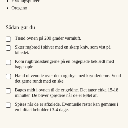
Hvidløgspulver
Oregano
Sådan gør du
Tænd ovnen på 200 grader varmluft.
▢
Skær rugbrød i skiver med en skarp kniv, som vist på
▢
billedet.
Kom rugbrødsstængerne på en bageplade beklædt med
▢
bagepapir.
Hæld olivenolie over dem og drys med krydderierne. Vend
▢
det gerne rundt med en ske.
Bages midt i ovnen til de er gyldne. Det tager cirka 15-18
▢
minutter. De bliver sprødere når de er kølet af.
Spises når de er afkølede. Eventuelle rester kan gemmes i
▢
en lufttæt beholder i 3-4 dage.