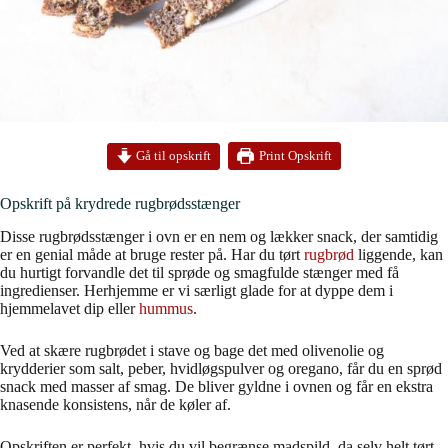
Print Opskrift
Gå til opskrift
Opskrift på krydrede rugbrødsstænger
Disse rugbrødsstænger i ovn er en nem og lækker snack, der samtidig
er en genial måde at bruge rester på. Har du tørt
rugbrød
liggende, kan
du hurtigt forvandle det til sprøde og smagfulde stænger med få
ingredienser. Herhjemme er vi særligt glade for at dyppe dem i
hjemmelavet dip eller
hummus
.
Ved at skære rugbrødet i stave og bage det med olivenolie og
krydderier som salt, peber, hvidløgspulver og oregano, får du en sprød
snack med masser af smag. De bliver gyldne i ovnen og får en ekstra
knasende konsistens, når de køler af.
Opskriften er perfekt, hvis du vil begrænse madspild, da selv helt tørt