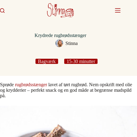
Fortsæt
til
indhold
Krydrede rugbrødsstænger
Stinna
Bagværk
15-30 minutter
Sprøde
rugbrødsstænger
lavet af tørt rugbrød. Nem opskrift med olie
og krydderier – perfekt snack og en god måde at begrænse madspild
på.