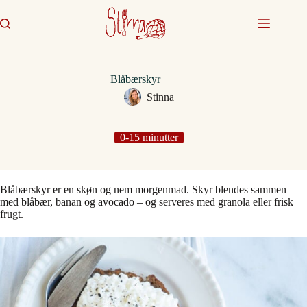
Fortsæt
til
indhold
Blåbærskyr
Stinna
0-15 minutter
Blåbærskyr er en skøn og nem morgenmad. Skyr blendes sammen
med blåbær, banan og avocado – og serveres med granola eller frisk
frugt.