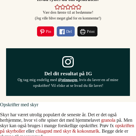
Vær den første til at bedømme!
(Jeg ville blive meget glad for en kommentar!)
Pin
Del
Print
Del dit resultat på IG
Og tag mig endelig med
@stinnagm
, hvis du laver en af mine
opskrifter! Vil elske at se hvad du får lavet!
Opskrifter med skyr
Skyr har været utrolig populært de seneste år. Det er det også
herhjemme, hvor vi ofte spiser det med hjemmelavet
granola
på. Men
skyr kan også bruges i mange forskellige opskrifter. Prøv fx
opskriften
på skyrboller
eller
chiagrød med skyr & kokosmælk
. Begge dele er