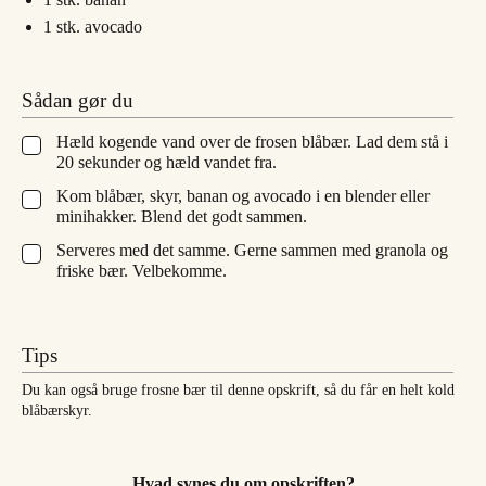
1
stk.
avocado
Sådan gør du
Hæld kogende vand over de frosen blåbær. Lad dem stå i
▢
20 sekunder og hæld vandet fra.
Kom blåbær, skyr, banan og avocado i en blender eller
▢
minihakker. Blend det godt sammen.
Serveres med det samme. Gerne sammen med granola og
▢
friske bær. Velbekomme.
Tips
Du kan også bruge frosne bær til denne opskrift, så du får en helt kold
blåbærskyr.
Hvad synes du om opskriften?