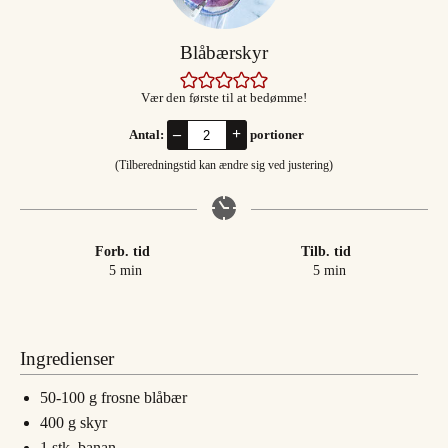
Blåbærskyr
Vær den første til at bedømme!
–
+
Antal:
portioner
(Tilberedningstid kan ændre sig ved justering)
Forb. tid
Tilb. tid
minutter
minutter
5
min
5
min
Ingredienser
50-100
g
frosne blåbær
400
g
skyr
1
stk.
banan