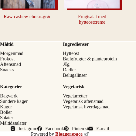
Raw cashew choko-grød
Frugtsalat med
hytteostcreme
Måltid
Ingredienser
Morgenmad
Hytteost
Frokost
Bælgfrugter & planteprotein
Aftensmad
Æg
Snacks
Dadler
Belugalinser
Kategorier
Vegetarisk
Bagværk
Vegetarretter
Sundere kager
Vegetarisk aftensmad
Kager
Vegetarisk hverdagsmad
Boller
Salater
Måltidssalater
Instagram
Facebook
Pinterest
E-mail
Powered by
Bloggerspace