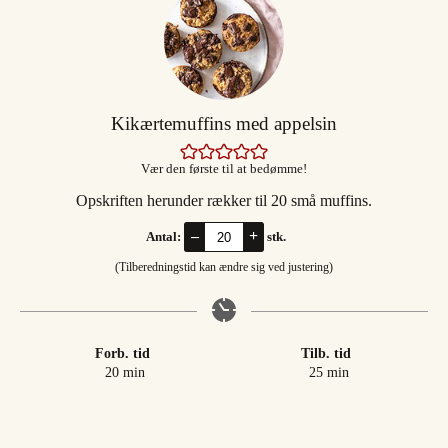
Kikærtemuffins med appelsin
Vær den første til at bedømme!
Opskriften herunder rækker til 20 små muffins.
–
+
Antal:
stk.
(Tilberedningstid kan ændre sig ved justering)
Forb. tid
Tilb. tid
minutter
minutter
20
min
25
min