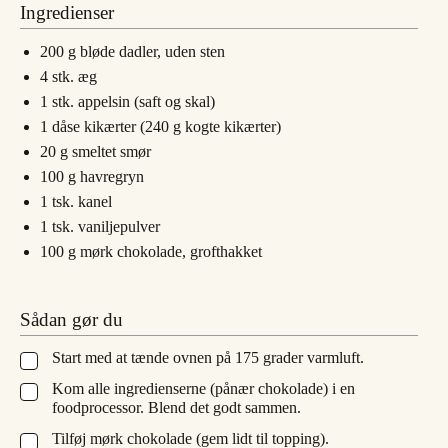
Ingredienser
200
g
bløde dadler, uden sten
4
stk.
æg
1
stk.
appelsin (saft og skal)
1
dåse
kikærter (240 g kogte kikærter)
20
g
smeltet smør
100
g
havregryn
1
tsk.
kanel
1
tsk.
vaniljepulver
100
g
mørk chokolade, grofthakket
Sådan gør du
Start med at tænde ovnen på 175 grader varmluft.
▢
Kom alle ingredienserne (pånær chokolade) i en
▢
foodprocessor. Blend det godt sammen.
Tilføj mørk chokolade (gem lidt til topping).
▢