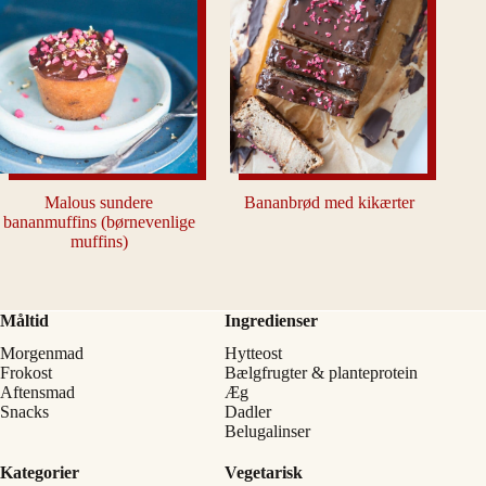
Malous sundere
Bananbrød med kikærter
bananmuffins (børnevenlige
muffins)
Måltid
Ingredienser
Morgenmad
Hytteost
Frokost
Bælgfrugter & planteprotein
Aftensmad
Æg
Snacks
Dadler
Belugalinser
Kategorier
Vegetarisk