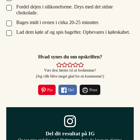
Fordel dejen i silikoneforme. Drys med det sidste
▢
chokolade.
Bages midt i ovnen i cirka 20-25 minutter.
▢
Lad dem køle af og spis bagefter. Opbevares i køleskabet.
▢
Hvad synes du om opskriften?
Vær den første til at bedømme!
(Jeg ville blive meget glad for en kommentar!)
Pin
Del
Print
Del dit resultat på IG
Og tag mig endelig med
@stinnagm
, hvis du laver en af mine