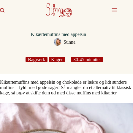
Fortsæt
til
indhold
Kikærtemuffins med appelsin
Stinna
Bagværk
Kager
30-45 minutter
Kikærtemuffins med appelsin og chokolade er lækre og lidt sundere
muffins – fyldt med gode sager! Så mangler du et alternativ til klassisk
kage, så prøv at skifte dem ud med disse muffins med kikærter.