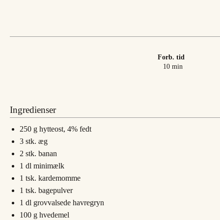
Forb. tid
minutter
10
min
Ingredienser
250
g
hytteost, 4% fedt
3
stk.
æg
2
stk.
banan
1
dl
minimælk
1
tsk.
kardemomme
1
tsk.
bagepulver
1
dl
grovvalsede havregryn
100
g
hvedemel