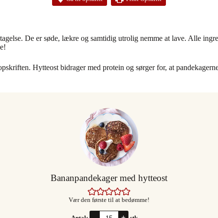
agelse. De er søde, lækre og samtidig utrolig nemme at lave. Alle ingr
e!
l opskriften. Hytteost bidrager med protein og sørger for, at pandekagern
Bananpandekager med hytteost
Vær den første til at bedømme!
–
+
Antal:
stk.