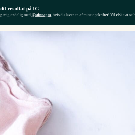
 dit resultat på IG
ag mig endelig med
@stinnagm
, hvis du laver en af mine opskrifter! Vil elske at se 