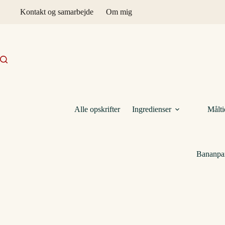
Fortsæt
Kontakt og samarbejde
Om mig
til
indhold
Alle opskrifter
Ingredienser
Målti
Bananpan