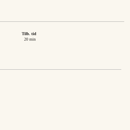
Tilb. tid
minutter
20
min