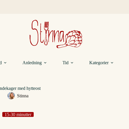
d
Anledning
Tid
Kategorier
dekager med hytteost
Stinna
15-30 minutter