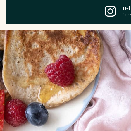
Del
Og t