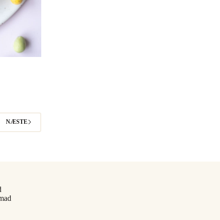
NÆSTE
d
smad