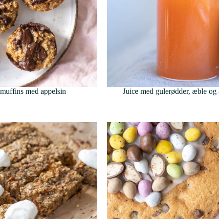
muffins med appelsin
Juice med gulerødder, æble og 