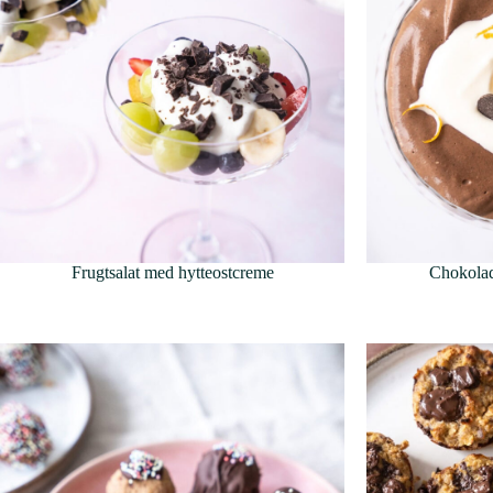
Frugtsalat med hytteostcreme
Chokolad