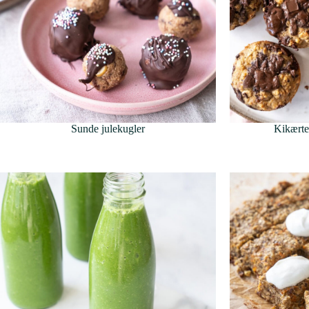
Sunde julekugler
Kikærte