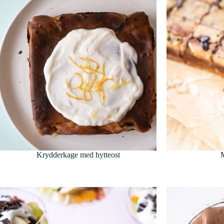
Krydderkage med hytteost