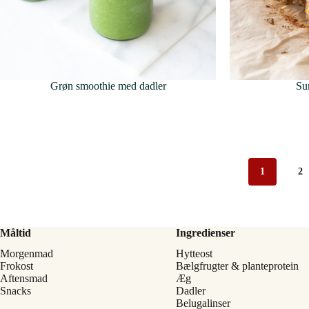
Grøn smoothie med dadler
Su
1
2
Måltid
Ingredienser
Morgenmad
Hytteost
Frokost
Bælgfrugter & planteprotein
Aftensmad
Æg
Snacks
Dadler
Belugalinser