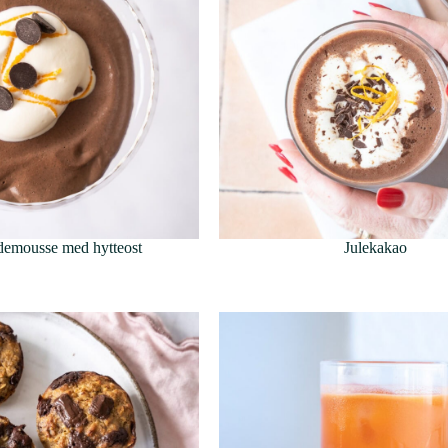
emousse med hytteost
Julekakao