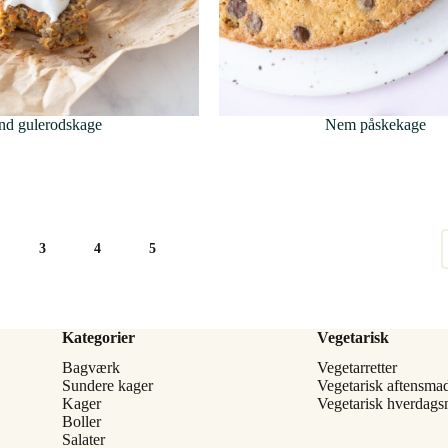
nd gulerodskage
Nem påskekage
3
4
5
Kategorier
Vegetarisk
Bagværk
Vegetarretter
Sundere kager
Vegetarisk aftensma
Kager
Vegetarisk hverdag
Boller
Salater