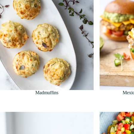
Madmuffins
Mexic