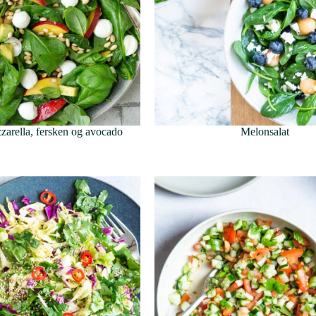
zarella, fersken og avocado
Melonsalat