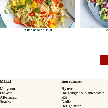
Asiatisk nudelsalat
A
1
Måltid
Ingredienser
Morgenmad
Hytteost
Frokost
Bælgfrugter & planteprotein
Aftensmad
Æg
Snacks
Dadler
Belugalinser