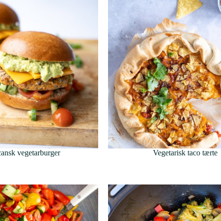
ansk vegetarburger
Vegetarisk taco tærte