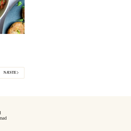
NÆSTE
d
smad