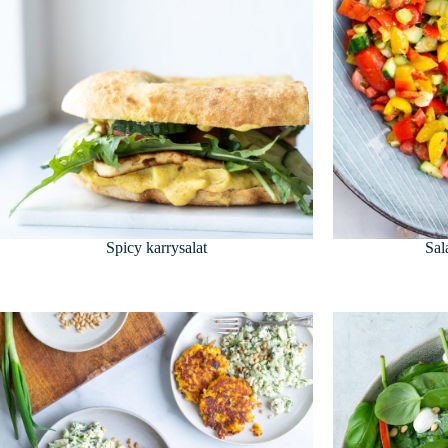
Spicy karrysalat
Sal