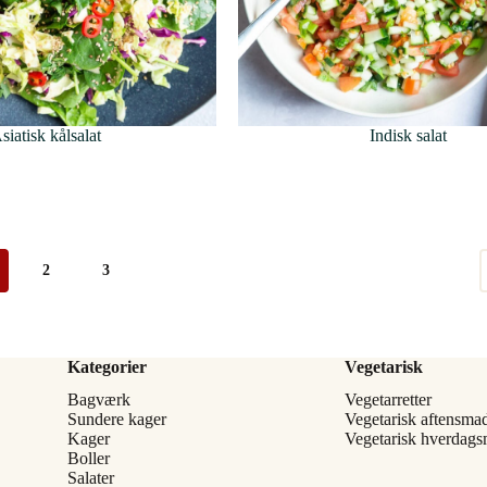
siatisk kålsalat
Indisk salat
2
3
Kategorier
Vegetarisk
Bagværk
Vegetarretter
Sundere kager
Vegetarisk aftensma
Kager
Vegetarisk hverdag
Boller
Salater