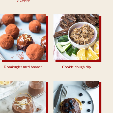
kikærter
Romkugler med bønner
Cookie dough dip