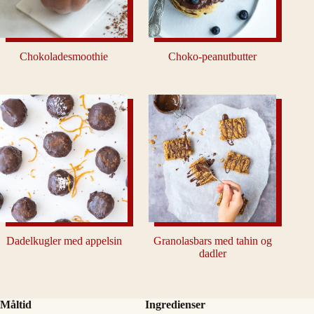
Chokoladesmoothie
Choko-peanutbutter
Dadelkugler med appelsin
Granolasbars med tahin og
dadler
Måltid
Ingredienser