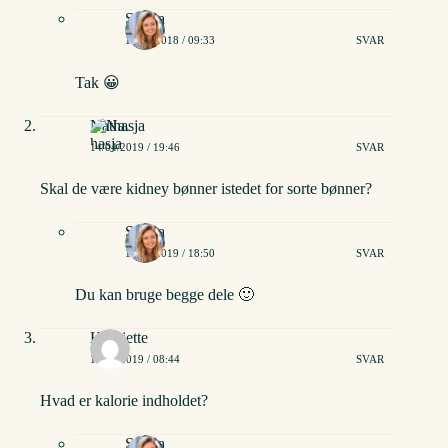
Stinna
15/06/2018 / 09:33
SVAR
Tak 😀
Nathasja
14/04/2019 / 19:46
SVAR
Skal de være kidney bønner istedet for sorte bønner?
Stinna
15/04/2019 / 18:50
SVAR
Du kan bruge begge dele 🙂
Henriette
13/11/2019 / 08:44
SVAR
Hvad er kalorie indholdet?
Stinna