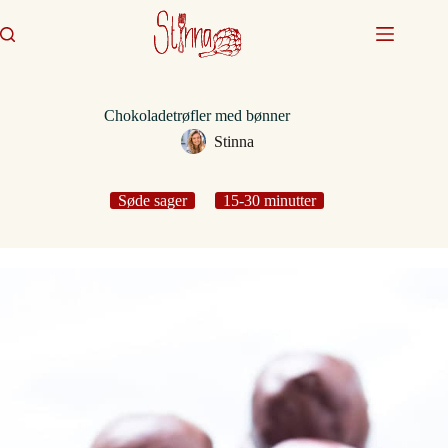
Fortsæt
til
indhold
Chokoladetrøfler med bønner
Stinna
Søde sager
15-30 minutter