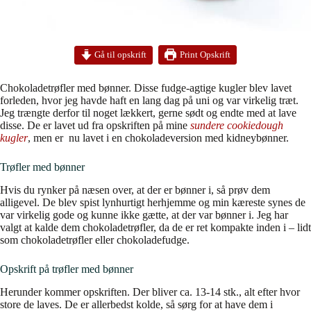
Print Opskrift
Gå til opskrift
Chokoladetrøfler med bønner. Disse fudge-agtige kugler blev lavet
forleden, hvor jeg havde haft en lang dag på uni og var virkelig træt.
Jeg trængte derfor til noget lækkert, gerne sødt og endte med at lave
disse. De er lavet ud fra opskriften på mine
sundere cookiedough
kugler
, men er nu lavet i en chokoladeversion med kidneybønner.
Trøfler med bønner
Hvis du rynker på næsen over, at der er bønner i, så prøv dem
alligevel. De blev spist lynhurtigt herhjemme og min kæreste synes de
var virkelig gode og kunne ikke gætte, at der var bønner i. Jeg har
valgt at kalde dem chokoladetrøfler, da de er ret kompakte inden i – lidt
som chokoladetrøfler eller chokoladefudge.
Opskrift på trøfler med bønner
Herunder kommer opskriften. Der bliver ca. 13-14 stk., alt efter hvor
store de laves. De er allerbedst kolde, så sørg for at have dem i