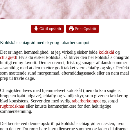
Print Opskrift
Gå til opskrift
Koldskåls chiagrød med skyr og rabarberkompot
Det er ingen hemmelighed, at jeg virkelig elsker både
koldskål
og
chiagrød
! Hvis du elsker koldskål, så bliver den her koldskåls chiagrød
hurtigt en ny favorit. Den er cremet, frisk og smager af dansk sommer
– samtidig med at den mætter godt takket være chiafrø og skyr. Perfekt
som mættende sund morgenmad, eftermiddagssnack eller en nem meal
prep til travle dage.
Chiagrøden laves med hjemmelavet koldskål (men du kan sagtens
bruge en købt udgave), chiafrø og vaniljeskyr, som giver en lækker og
blød konsistens. Server den med syrlig
rabarberkompot
og sprød
rugbrødsknas
eller knuste kammerjunkere for den helt rigtige
sommerstemning.
Det bedste ved denne opskrift på koldskåls chiagrød er næsten, hvor
nem den er. Du rører bare ingredienserne sammen og lader chiafrøene