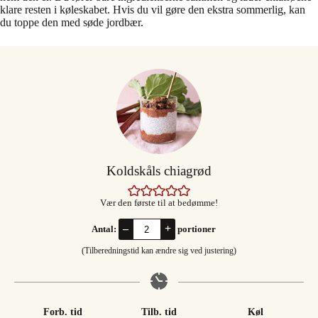
klare resten i køleskabet. Hvis du vil gøre den ekstra sommerlig, kan
du toppe den med søde jordbær.
Koldskåls chiagrød
Vær den første til at bedømme!
–
+
Antal:
portioner
(Tilberedningstid kan ændre sig ved justering)
Forb. tid
Tilb. tid
Køl