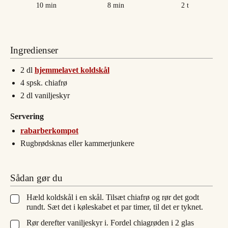
minutter
minutter
timer
10
min
8
min
2
t
Ingredienser
2
dl
hjemmelavet koldskål
4
spsk.
chiafrø
2
dl
vaniljeskyr
Servering
rabarberkompot
Rugbrødsknas eller kammerjunkere
Sådan gør du
Hæld koldskål i en skål. Tilsæt chiafrø og rør det godt
▢
rundt. Sæt det i køleskabet et par timer, til det er tyknet.
Rør derefter vaniljeskyr i. Fordel chiagrøden i 2 glas
▢