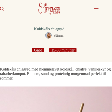
Fortsæt
til
indhold
Koldskåls chiagrød
Stinna
Grød
15-30 minutter
Koldskåls chiagrød med hjemmelavet koldskål, chiafrø, vaniljeskyr og
rabarberkompot. En nem, sund og proteinrig morgenmad perfekt til
sommer.