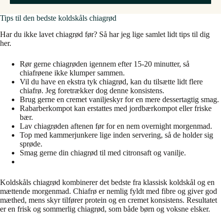
Tips til den bedste koldskåls chiagrød
Har du ikke lavet chiagrød før? Så har jeg lige samlet lidt tips til dig
her.
Rør gerne chiagrøden igennem efter 15-20 minutter, så
chiafrøene ikke klumper sammen.
Vil du have en ekstra tyk chiagrød, kan du tilsætte lidt flere
chiafrø. Jeg foretrækker dog denne konsistens.
Brug gerne en cremet vaniljeskyr for en mere dessertagtig smag.
Rabarberkompot kan erstattes med jordbærkompot eller friske
bær.
Lav chiagrøden aftenen før for en nem overnight morgenmad.
Top med kammerjunkere lige inden servering, så de holder sig
sprøde.
Smag gerne din chiagrød til med citronsaft og vanilje.
Koldskåls chiagrød kombinerer det bedste fra klassisk koldskål og en
mættende morgenmad. Chiafrø er nemlig fyldt med fibre og giver god
mæthed, mens skyr tilfører protein og en cremet konsistens. Resultatet
er en frisk og sommerlig chiagrød, som både børn og voksne elsker.