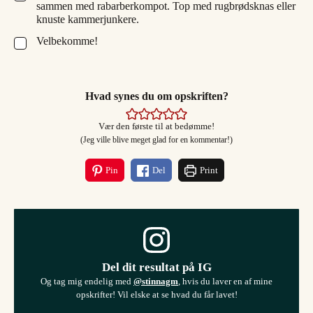
sammen med rabarberkompot. Top med rugbrødsknas eller
knuste kammerjunkere.
Velbekomme!
▢
Hvad synes du om opskriften?
Vær den første til at bedømme!
(Jeg ville blive meget glad for en kommentar!)
Pin
Del
Print
Del dit resultat på IG
Og tag mig endelig med
@stinnagm
, hvis du laver en af mine
opskrifter! Vil elske at se hvad du får lavet!