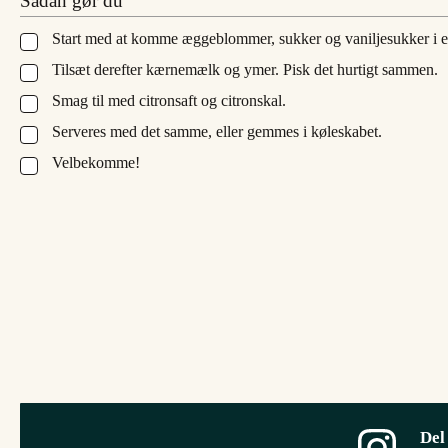
Sådan gør du
Start med at komme æggeblommer, sukker og vaniljesukker i en 
▢
Tilsæt derefter kærnemælk og ymer. Pisk det hurtigt sammen.
▢
Smag til med citronsaft og citronskal.
▢
Serveres med det samme, eller gemmes i køleskabet.
▢
Velbekomme!
▢
Del