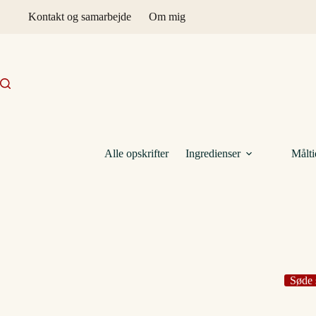
Fortsæt
Kontakt og samarbejde
Om mig
til
indhold
Alle opskrifter
Ingredienser
Målti
Søde 