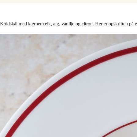
Koldskål med kærnemælk, æg, vanilje og citron. Her er opskriften på en