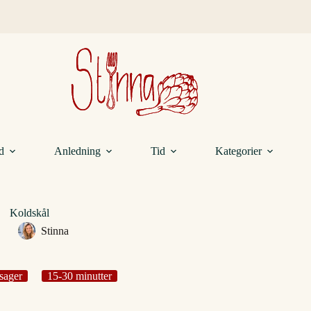
d
Anledning
Tid
Kategorier
Koldskål
Stinna
sager
15-30 minutter