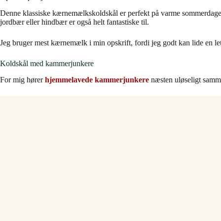
Denne klassiske kærnemælkskoldskål er perfekt på varme sommerdage, e
jordbær eller hindbær er også helt fantastiske til.
Jeg bruger mest kærnemælk i min opskrift, fordi jeg godt kan lide en let
Koldskål med kammerjunkere
For mig hører
hjemmelavede kammerjunkere
næsten uløseligt sammen