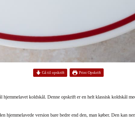
Print Opskrift
Gå til opskrift
 hjemmelavet koldskål. Denne opskrift er en helt klassisk koldskål med
 den hjemmelavede version bare bedre end den, man køber. Den kan nemt