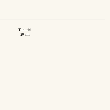
Tilb. tid
minutter
20
min