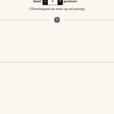
–
+
Antal:
portioner
(Tilberedningstid kan ændre sig ved justering)