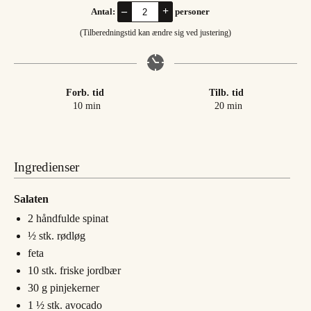
–
+
Antal:
personer
(Tilberedningstid kan ændre sig ved justering)
Forb. tid
Tilb. tid
minutter
minutter
10
min
20
min
Ingredienser
Salaten
2
håndfulde
spinat
½
stk.
rødløg
feta
10
stk.
friske jordbær
30
g
pinjekerner
1 ½
stk.
avocado