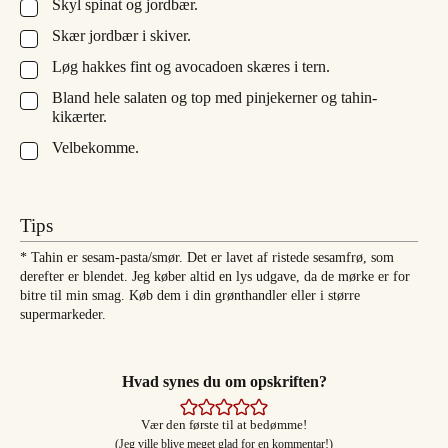
Skyl spinat og jordbær.
▢
Skær jordbær i skiver.
▢
Løg hakkes fint og avocadoen skæres i tern.
▢
Bland hele salaten og top med pinjekerner og tahin-
▢
kikærter.
Velbekomme.
▢
Tips
* Tahin er sesam-pasta/smør. Det er lavet af ristede sesamfrø, som
derefter er blendet. Jeg køber altid en lys udgave, da de mørke er for
bitre til min smag. Køb dem i din grønthandler eller i større
supermarkeder.
Hvad synes du om opskriften?
Vær den første til at bedømme!
(Jeg ville blive meget glad for en kommentar!)