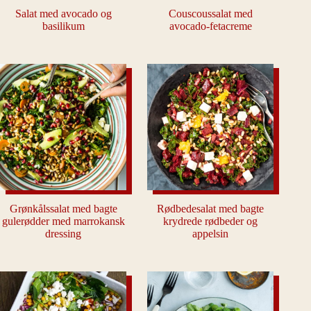
Salat med avocado og
Couscoussalat med
basilikum
avocado-fetacreme
Grønkålssalat med bagte
Rødbedesalat med bagte
gulerødder med marrokansk
krydrede rødbeder og
dressing
appelsin