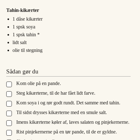
Tahin-kikærter
1
dåse kikærter
1
spsk
soya
1
spsk
tahin *
lidt salt
olie til stegning
Sådan gør du
Kom olie på en pande.
▢
Steg kikærterne, til de har fået lidt farve.
▢
Kom soya i og rør godt rundt. Det samme med tahin.
▢
Til sidst drysses kikærterne med en smule salt.
▢
Imens kikærterne køler af, laves salaten og pinjekernerne.
▢
Rist pinjekernerne på en tør pande, til de er gyldne.
▢