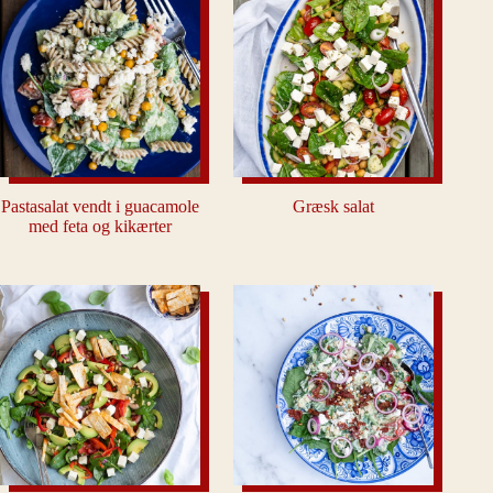
Pastasalat vendt i guacamole
Græsk salat
med feta og kikærter