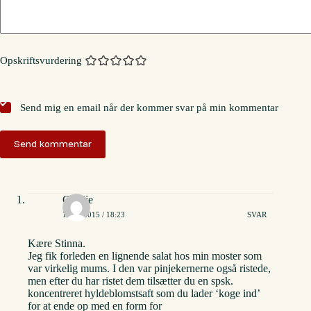
Opskriftsvurdering
Send mig en email når der kommer svar på min kommentar
Send kommentar
Cecilie
14/08/2015 / 18:23
SVAR
Kære Stinna.
Jeg fik forleden en lignende salat hos min moster som
var virkelig mums. I den var pinjekernerne også ristede,
men efter du har ristet dem tilsætter du en spsk.
koncentreret hyldeblomstsaft som du lader ‘koge ind’
for at ende op med en form for