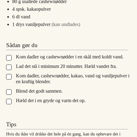
80
g
usaltede cashewnødder
4
spsk.
kakaopulver
6
dl
vand
1
drys
vaniljepulver
(kan undlades)
Sådan gør du
Kom dadler og cashewnødder i en skål med koldt vand.
▢
Lad det stå i minimum 20 minutter. Hæld vandet fra.
▢
Kom dadler, cashewnødder, kakao, vand og vaniljepulver i
▢
en kraftig blender.
Blend det godt sammen.
▢
Hæld det i en gryde og varm det op.
▢
Tips
Hvis du ikke vil drikke det hele på én gang, kan du opbevare det i