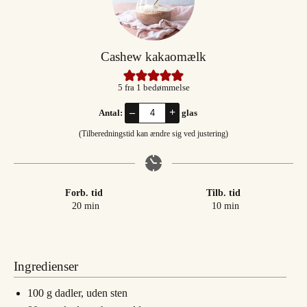
Cashew kakaomælk
5
fra 1 bedømmelse
–
+
Antal:
glas
(Tilberedningstid kan ændre sig ved justering)
Forb. tid
Tilb. tid
minutter
minutter
20
min
10
min
Ingredienser
100
g
dadler, uden sten