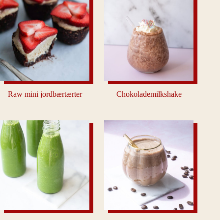
Raw mini jordbærtærter
Chokolademilkshake