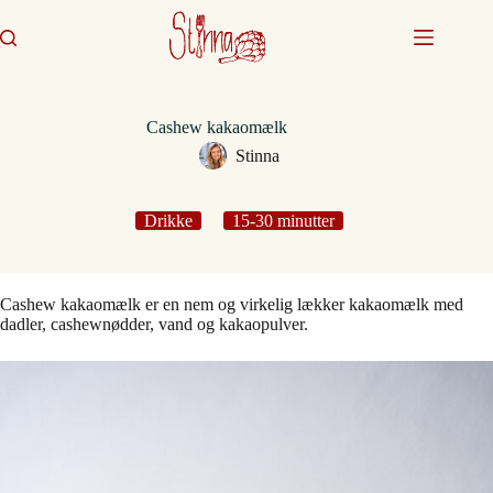
Fortsæt
til
indhold
Cashew kakaomælk
Stinna
Drikke
15-30 minutter
Cashew kakaomælk er en nem og virkelig lækker kakaomælk med
dadler, cashewnødder, vand og kakaopulver.