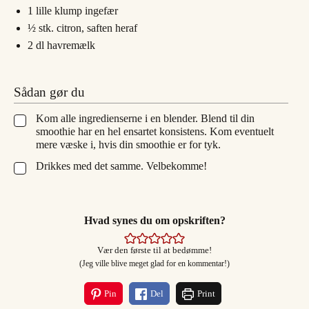
1
lille klump
ingefær
½
stk.
citron, saften heraf
2
dl
havremælk
Sådan gør du
Kom alle ingredienserne i en blender. Blend til din
▢
smoothie har en hel ensartet konsistens. Kom eventuelt
mere væske i, hvis din smoothie er for tyk.
Drikkes med det samme. Velbekomme!
▢
Hvad synes du om opskriften?
Vær den første til at bedømme!
(Jeg ville blive meget glad for en kommentar!)
Pin
Del
Print