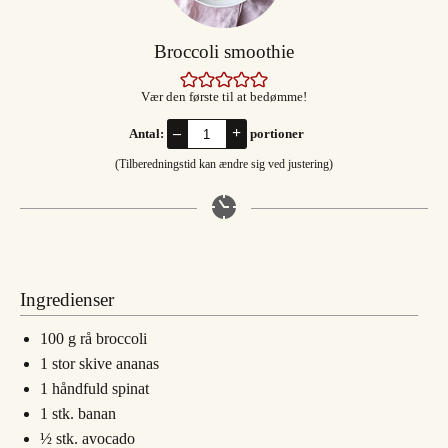
Broccoli smoothie
Vær den første til at bedømme!
–
+
Antal:
portioner
(Tilberedningstid kan ændre sig ved justering)
Ingredienser
100
g
rå broccoli
1
stor skive
ananas
1
håndfuld
spinat
1
stk.
banan
½
stk.
avocado