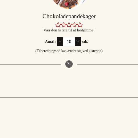
Chokoladepandekager
Vær den første til at bedømme!
–
+
Antal:
stk.
(Tilberedningstid kan ændre sig ved justering)