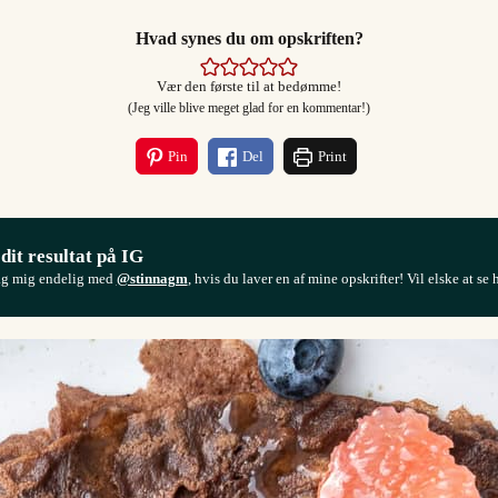
Hvad synes du om opskriften?
Vær den første til at bedømme!
(Jeg ville blive meget glad for en kommentar!)
Pin
Del
Print
 dit resultat på IG
ag mig endelig med
@stinnagm
, hvis du laver en af mine opskrifter! Vil elske at se 