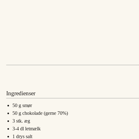
Ingredienser
50
g
smør
50
g
chokolade (gerne 70%)
3
stk.
æg
3-4
dl
letmælk
1
drys
salt