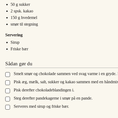
50
g
sukker
2
spsk.
kakao
150
g
hvedemel
smør til stegning
Servering
Sirup
Friske bær
Sådan gør du
Smelt smør og chokolade sammen ved svag varme i en gryde. La
▢
Pisk æg, mælk, salt, sukker og kakao sammen med en håndmix
▢
Pisk derefter chokoladeblandingen i.
▢
Steg derefter pandekagerne i smør på en pande.
▢
Serveres med sirup og friske bær.
▢