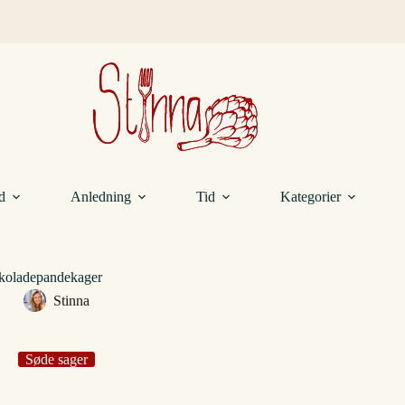
d
Anledning
Tid
Kategorier
koladepandekager
Stinna
Søde sager