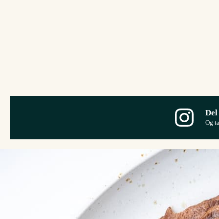
Del
Og t