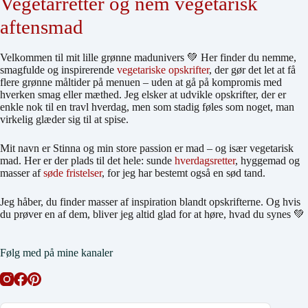
Vegetarretter og nem vegetarisk
aftensmad
Velkommen til mit lille grønne madunivers 💚 Her finder du nemme,
smagfulde og inspirerende
vegetariske opskrifter
, der gør det let at få
flere grønne måltider på menuen – uden at gå på kompromis med
hverken smag eller mæthed. Jeg elsker at udvikle opskrifter, der er
enkle nok til en travl hverdag, men som stadig føles som noget, man
virkelig glæder sig til at spise.
Mit navn er Stinna og min store passion er mad – og især vegetarisk
mad. Her er der plads til det hele: sunde
hverdagsretter
, hyggemad og
masser af
søde fristelser
, for jeg har bestemt også en sød tand.
Jeg håber, du finder masser af inspiration blandt opskrifterne. Og hvis
du prøver en af dem, bliver jeg altid glad for at høre, hvad du synes 💚
Følg med på mine kanaler