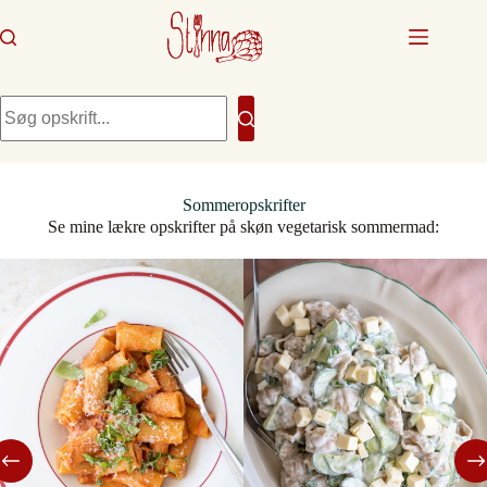
Fortsæt
til
indhold
Ingen
resultater
Sommeropskrifter
Se mine lækre opskrifter på skøn vegetarisk sommermad: