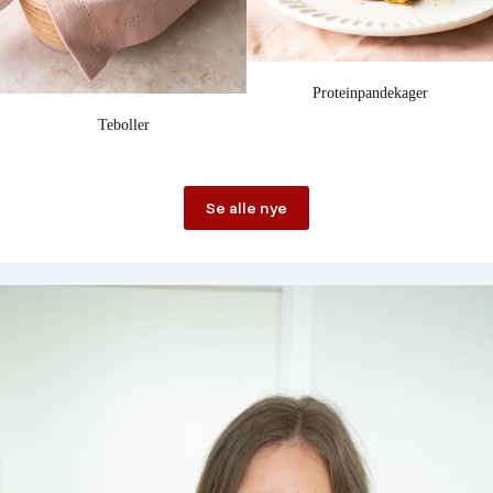
Proteinpandekager
Teboller
Se alle nye