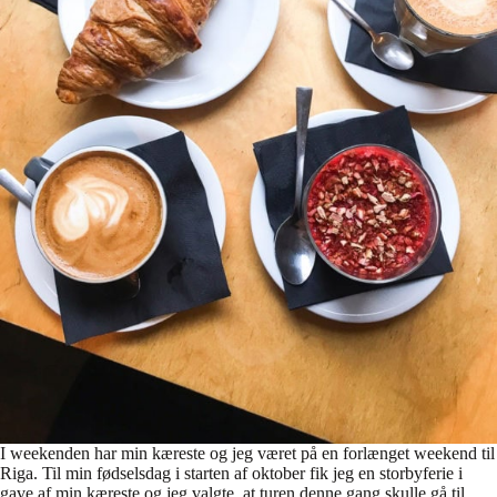
I weekenden har min kæreste og jeg været på en forlænget weekend til
Riga. Til min fødselsdag i starten af oktober fik jeg en storbyferie i
gave af min kæreste og jeg valgte, at turen denne gang skulle gå til