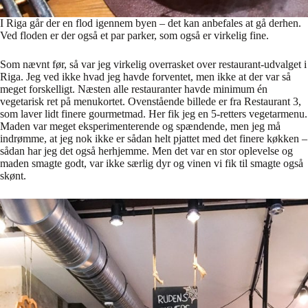
I Riga går der en flod igennem byen – det kan anbefales at gå derhen.
Ved floden er der også et par parker, som også er virkelig fine.
Som nævnt før, så var jeg virkelig overrasket over restaurant-udvalget i
Riga. Jeg ved ikke hvad jeg havde forventet, men ikke at der var så
meget forskelligt. Næsten alle restauranter havde minimum én
vegetarisk ret på menukortet. Ovenstående billede er fra Restaurant 3,
som laver lidt finere gourmetmad. Her fik jeg en 5-retters vegetarmenu.
Maden var meget eksperimenterende og spændende, men jeg må
indrømme, at jeg nok ikke er sådan helt pjattet med det finere køkken –
sådan har jeg det også herhjemme. Men det var en stor oplevelse og
maden smagte godt, var ikke særlig dyr og vinen vi fik til smagte også
skønt.