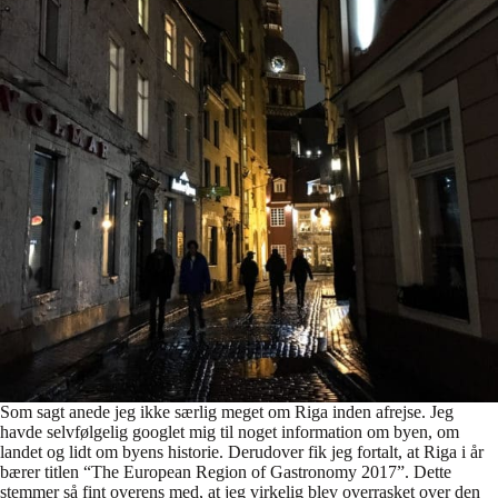
Som sagt anede jeg ikke særlig meget om Riga inden afrejse. Jeg
havde selvfølgelig googlet mig til noget information om byen, om
landet og lidt om byens historie. Derudover fik jeg fortalt, at Riga i år
bærer titlen “The European Region of Gastronomy 2017”. Dette
stemmer så fint overens med, at jeg virkelig blev overrasket over den