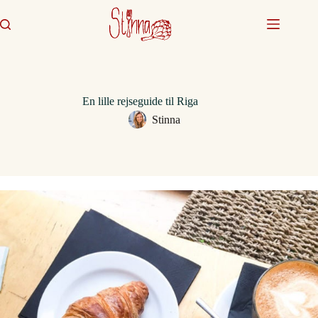
Fortsæt
til
indhold
En lille rejseguide til Riga
Stinna