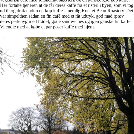
Her fortalte tjeneren at de får deres kaffe fra et risteri i byen, som vi tog
ud til og drak endnu en kop kaffe – nemlig Rocket Bean Roastery. Det
var simpelthen sådan en fin café med et råt udtryk, god mad (prøv
deres perlebyg med fløde), gode sandwiches og igen ganske fin kaffe.
Vi endte med at købe et par poser kaffe med hjem.