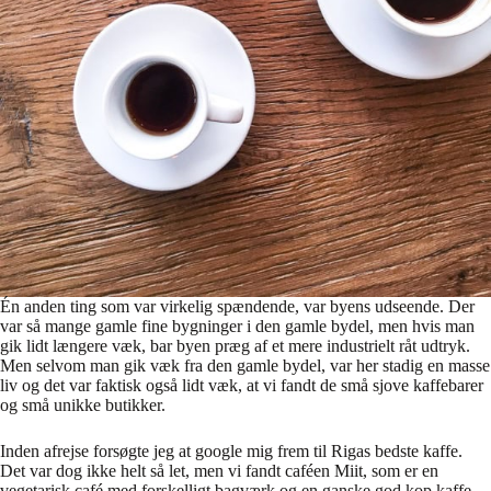
Én anden ting som var virkelig spændende, var byens udseende. Der
var så mange gamle fine bygninger i den gamle bydel, men hvis man
gik lidt længere væk, bar byen præg af et mere industrielt råt udtryk.
Men selvom man gik væk fra den gamle bydel, var her stadig en masse
liv og det var faktisk også lidt væk, at vi fandt de små sjove kaffebarer
og små unikke butikker.
Inden afrejse forsøgte jeg at google mig frem til Rigas bedste kaffe.
Det var dog ikke helt så let, men vi fandt caféen Miit, som er en
vegetarisk café med forskelligt bagværk og en ganske god kop kaffe.