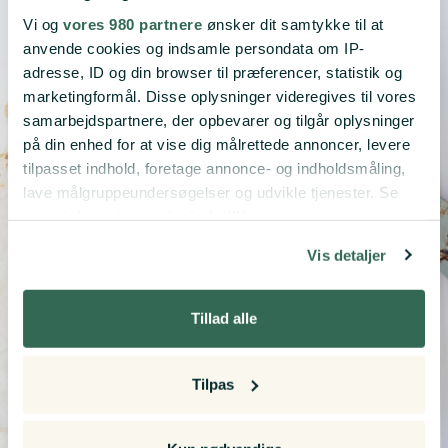
Vi og
vores 980 partnere
ønsker dit samtykke til at
anvende cookies og indsamle persondata om IP-
adresse, ID og din browser til præferencer, statistik og
marketingformål. Disse oplysninger videregives til vores
samarbejdspartnere, der opbevarer og tilgår oplysninger
på din enhed for at vise dig målrettede annoncer, levere
tilpasset indhold, foretage annonce- og indholdsmåling,
lave målgruppeundersøgelser og udvikle tjenester. Se
mere information under
indstillinger
og i vores
persondatapolitik. Du kan altid trække dit samtykke
Vis detaljer
tilbage eller ændre indstillinger fra vores
"Cookiedeklaration", eller ved at trykke på "Privacy
trigger" ikonet.
Tillad alle
Hvis du tillader det, vil vi også gerne:
Tilpas
Indsamle præcise oplysninger om din placering,
der kan være nøjagtig inden for få meter
Identificere din enhed baseret på en scanning af