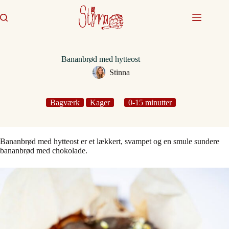
Fortsæt
til
indhold
Bananbrød med hytteost
Stinna
Bagværk
Kager
0-15 minutter
Bananbrød med hytteost er et lækkert, svampet og en smule sundere
bananbrød med chokolade.