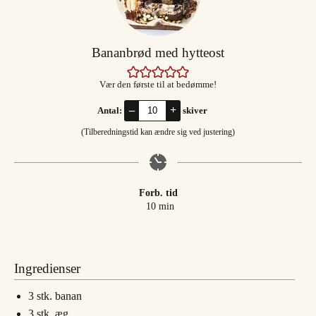
Bananbrød med hytteost
Vær den første til at bedømme!
–
+
Antal:
skiver
(Tilberedningstid kan ændre sig ved justering)
Forb. tid
minutter
10
min
Ingredienser
3
stk.
banan
3
stk.
æg