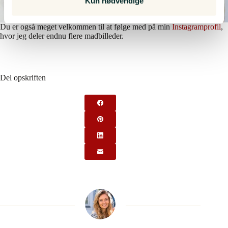
Kun nødvendige
dens unikke karakteristika (fingerprinting)
Dine valg anvendes på hele websitet.
Du er også meget velkommen til at følge med på min
Instagramprofil
,
hvor jeg deler endnu flere madbilleder.
Vi bruger cookies til at tilpasse vores indhold og
annoncer, til at vise dig funktioner til sociale medier og til
at analysere vores trafik. Vi deler også oplysninger om
Del opskriften
din brug af vores hjemmeside med vores partnere inden
for sociale medier, annonceringspartnere og
analysepartnere. Vores partnere kan kombinere disse
data med andre oplysninger, du har givet dem, eller som
de har indsamlet fra din brug af deres tjenester.
We work with
10 third parties
who may receive and
process your information.