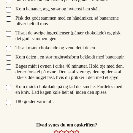
Kom bananer, æg, smør og hytteost i en skål.
▢
Pisk det godt sammen med en håndmixer, så bananerne
▢
bliver helt til mos.
Tilsæt de øvrige ingredienser (pånær chokolade) og pisk
▢
det godt sammen igen.
Tilsæt mørk chokolade og vend det i dejen.
▢
Kom dejen i en stor rugbrødsform beklædt med bagepapir.
▢
Bages midt i ovnen i cirka 40 minutter. Hold øje med den,
▢
der er forskel på ovne. Den skal være gylden og der skal
ikke sidde noget fast, hvis du prikker i den med et spyd.
Kom mørk chokolade på og lad det smelte. Fordeles med
▢
en kniv. Lad kagen køle helt af, inden den spises.
180 grader varmluft.
▢
Hvad synes du om opskriften?