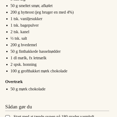
50
g
smeltet smør, afkølet
200
g
hytteost (jeg bruger en med 4%)
1
tsk.
vaniljesukker
1
tsk.
bagepulver
2
tsk.
kanel
½
tsk.
salt
200
g
hvedemel
50
g
finthakkede hasselnødder
1
dl
mælk, fx letmælk
2
spsk.
honning
100
g
grofthakket mørk chokolade
Overtræk
50
g
mørk chokolade
Sådan gør du
Start med at tænde ovnen på 180 grader varmluft.
▢