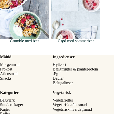
Crumble med bær
Grød med sommerbær
Måltid
Ingredienser
Morgenmad
Hytteost
Frokost
Bælgfrugter & planteprotein
Aftensmad
Æg
Snacks
Dadler
Belugalinser
Kategorier
Vegetarisk
Bagværk
Vegetarretter
Sundere kager
Vegetarisk aftensmad
Kager
Vegetarisk hverdagsmad
Boller