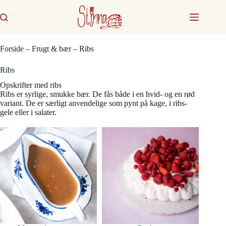
Fortsæt
til
indhold
Forside
–
Frugt & bær
–
Ribs
Ribs
Opskrifter med ribs
Ribs er syrlige, smukke bær. De fås både i en hvid- og en rød
variant. De er særligt anvendelige som pynt på kage, i ribs-
gele eller i salater.