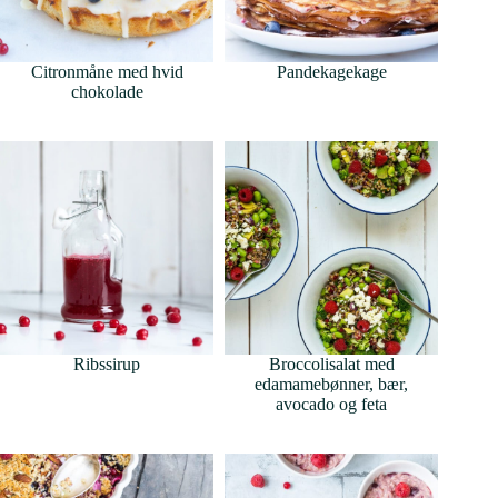
Citronmåne med hvid
Pandekagekage
chokolade
Ribssirup
Broccolisalat med
edamamebønner, bær,
avocado og feta