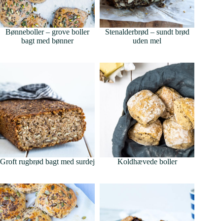
Bønneboller – grove boller
Stenalderbrød – sundt brød
bagt med bønner
uden mel
Groft rugbrød bagt med surdej
Koldhævede boller