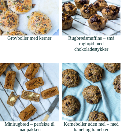
Grovboller med kerner
Rugbrødsmuffins – små
rugbrød med
chokoladestykker
Minirugbrød – perfekte til
Kerneboller uden mel – med
madpakken
kanel og tranebær