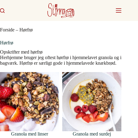
Fortsæt
til
indhold
Forside
–
Hørfrø
Hørfrø
Opskrifter med hørfrø
Herhjemme bruger jeg oftest hørfrø i hjemmelavet granola og i
bagværk. Hørfrø er særligt gode i hjemmelavede knækbrød.
Granola med linser
Granola med surdej