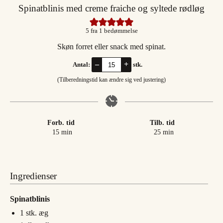
Spinatblinis med creme fraiche og syltede rødløg
5
fra 1 bedømmelse
Skøn forret eller snack med spinat.
–
+
Antal:
stk.
(Tilberedningstid kan ændre sig ved justering)
Forb. tid
Tilb. tid
minutter
minutter
15
min
25
min
Ingredienser
Spinatblinis
1
stk.
æg