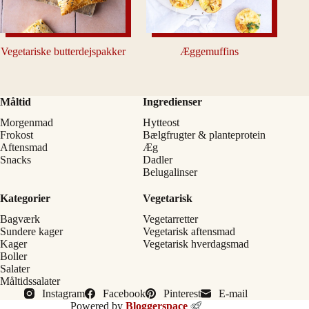
Vegetariske butterdejspakker
Æggemuffins
Måltid
Ingredienser
Morgenmad
Hytteost
Frokost
Bælgfrugter & planteprotein
Aftensmad
Æg
Snacks
Dadler
Belugalinser
Kategorier
Vegetarisk
Bagværk
Vegetarretter
Sundere kager
Vegetarisk aftensmad
Kager
Vegetarisk hverdagsmad
Boller
Salater
Måltidssalater
Instagram
Facebook
Pinterest
E-mail
Powered by
Bloggerspace