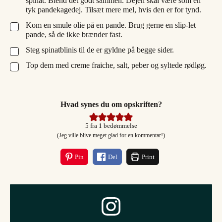
spinat. Blend det godt sammen. Dejen skal være som en
tyk pandekagedej. Tilsæt mere mel, hvis den er for tynd.
Kom en smule olie på en pande. Brug gerne en slip-let
▢
pande, så de ikke brænder fast.
Steg spinatblinis til de er gyldne på begge sider.
▢
Top dem med creme fraiche, salt, peber og syltede rødløg.
▢
Hvad synes du om opskriften?
5
fra 1 bedømmelse
(Jeg ville blive meget glad for en kommentar!)
Pin
Del
Print