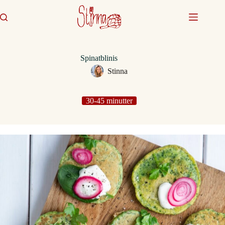
Fortsæt
til
indhold
Spinatblinis
Stinna
30-45 minutter