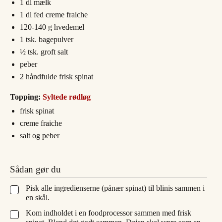
1
dl
mælk
1
dl
fed creme fraiche
120-140
g
hvedemel
1
tsk.
bagepulver
½
tsk.
groft salt
peber
2
håndfulde
frisk spinat
Topping:
Syltede rødløg
frisk spinat
creme fraiche
salt og peber
Sådan gør du
Pisk alle ingredienserne (pånær spinat) til blinis sammen i
▢
en skål.
Kom indholdet i en foodprocessor sammen med frisk
▢