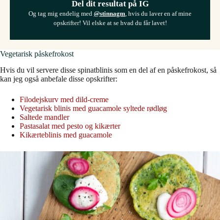
Del dit resultat på IG
Og tag mig endelig med
@stinnagm
, hvis du laver en af mine
opskrifter! Vil elske at se hvad du får lavet!
Vegetarisk påskefrokost
Hvis du vil servere disse spinatblinis som en del af en påskefrokost, så
kan jeg også anbefale disse opskrifter:
Filodejskurv med dild-creme
Vegetarisk blinis med guacamole syltede rødløg
Saltede mandler
Pastasalat med pesto og kikærter
Kikærteblinis med guacamole