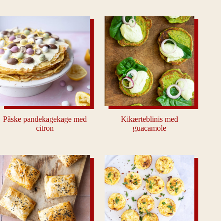
Påske pandekagekage med
Kikærteblinis med
citron
guacamole