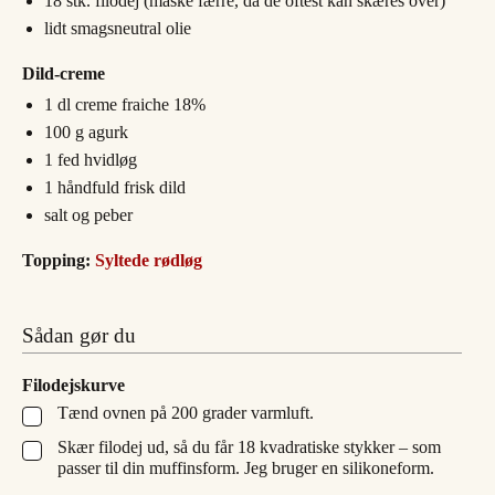
18
stk.
filodej (måske færre, da de oftest kan skæres over)
lidt smagsneutral olie
Dild-creme
1
dl
creme fraiche 18%
100
g
agurk
1
fed
hvidløg
1
håndfuld
frisk dild
salt og peber
Topping:
Syltede rødløg
Sådan gør du
Filodejskurve
Tænd ovnen på 200 grader varmluft.
▢
Skær filodej ud, så du får 18 kvadratiske stykker – som
▢
passer til din muffinsform. Jeg bruger en silikoneform.