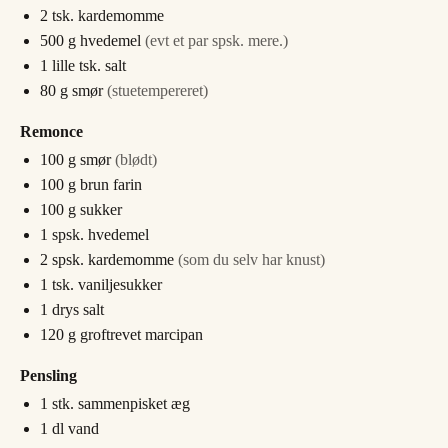
2
tsk.
kardemomme
500
g
hvedemel
(evt et par spsk. mere.)
1
lille tsk.
salt
80
g
smør
(stuetempereret)
Remonce
100
g
smør
(blødt)
100
g
brun farin
100
g
sukker
1
spsk.
hvedemel
2
spsk.
kardemomme
(som du selv har knust)
1
tsk.
vaniljesukker
1
drys
salt
120
g
groftrevet marcipan
Pensling
1
stk.
sammenpisket æg
1
dl
vand