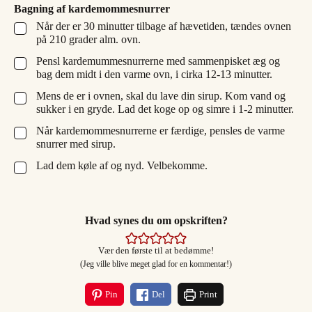
Bagning af kardemommesnurrer
Når der er 30 minutter tilbage af hævetiden, tændes ovnen
▢
på 210 grader alm. ovn.
Pensl kardemummesnurrerne med sammenpisket æg og
▢
bag dem midt i den varme ovn, i cirka 12-13 minutter.
Mens de er i ovnen, skal du lave din sirup. Kom vand og
▢
sukker i en gryde. Lad det koge op og simre i 1-2 minutter.
Når kardemommesnurrerne er færdige, pensles de varme
▢
snurrer med sirup.
Lad dem køle af og nyd. Velbekomme.
▢
Hvad synes du om opskriften?
Vær den første til at bedømme!
(Jeg ville blive meget glad for en kommentar!)
Pin
Del
Print