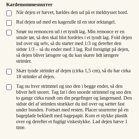
Kardemommesnurrer
Når dejen er hævet, hældes den ud på et meldrysset bord.
▢
Rul dejen ud med en kagerulle til en stor rektangel.
▢
Smør nu remoncen ud i et tyndt lag. Min remonce er en
▢
smule tør, så den skal blot fordeles i et tyndt lag. Fold dejen
ind over sig selv, så du starter med 1/3 og derefter den
sidste 1/3 – så du ender med 3 lag. Rul forsigtigt på dejen,
så dejen bliver længere og du kan skære lidt længere
strimler.
Skær tynde strimler af dejen (cirka 1,5 cm), så du har cirka
▢
18 strimler af dejen.
Tag nu hver strimmel og sno den i begge ender, så den
▢
bliver helt snoret. Tag fat i den snoede strimmel og sno den
to gange cirka rundt om din pegefinger og langemand. Den
sidste del af strimlen strækker du ind over og sætter fast
under bunden. Fortsæt med resten. Placer snurrerne på en
bageplade beklædt med bagepapir. Kom et stykke plastik
over og derefter et fugtigt viskestykke. Lad dejen hæve 1
time.