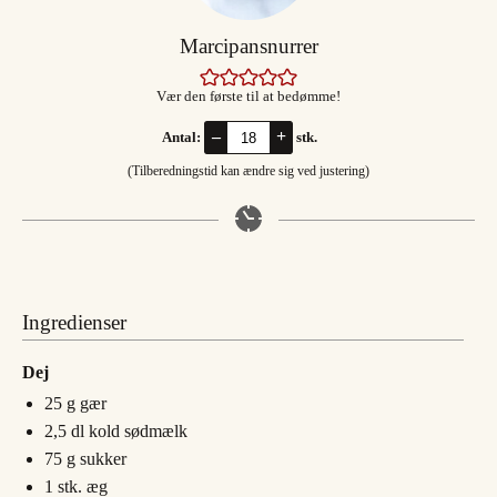
Marcipansnurrer
Vær den første til at bedømme!
–
+
Antal:
stk.
(Tilberedningstid kan ændre sig ved justering)
Ingredienser
Dej
25
g
gær
2,5
dl
kold sødmælk
75
g
sukker
1
stk.
æg