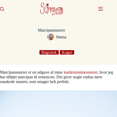
Fortsæt
til
indhold
Marcipansnurrer
Stinna
Bagværk
Kager
Marcipansnurrer er en udgave af mine
kardemommesnurrer
, hvor jeg
har tilføjet marcipan til remoncen. Det giver nogle endnu mere
snaskede snurrer, som smager helt perfekt.