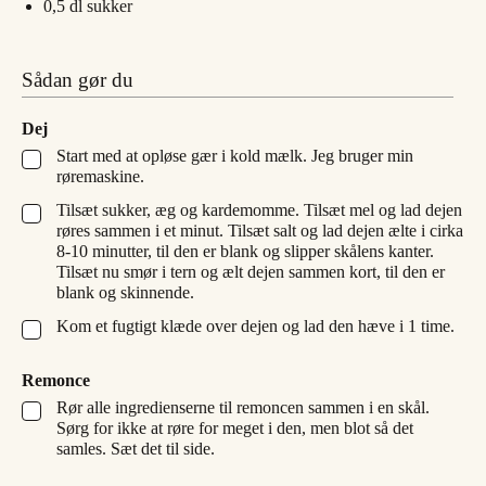
0,5
dl
sukker
Sådan gør du
Dej
Start med at opløse gær i kold mælk. Jeg bruger min
▢
røremaskine.
Tilsæt sukker, æg og kardemomme. Tilsæt mel og lad dejen
▢
røres sammen i et minut. Tilsæt salt og lad dejen ælte i cirka
8-10 minutter, til den er blank og slipper skålens kanter.
Tilsæt nu smør i tern og ælt dejen sammen kort, til den er
blank og skinnende.
Kom et fugtigt klæde over dejen og lad den hæve i 1 time.
▢
Remonce
Rør alle ingredienserne til remoncen sammen i en skål.
▢
Sørg for ikke at røre for meget i den, men blot så det
samles. Sæt det til side.