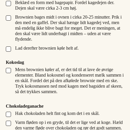
Beklæd en form med bagepapir. Fordel kagedejen der.
▢
Dejen skal være cirka 2-3 cm høj.
Brownien bages midt i ovnen i cirka 20-25 minutter. Prik i
▢
den med en gaffel. Der skal hænge lidt kagedej ved, men
må endelig ikke blive bagt for meget. Det er meningen, at
den skal være lidt underbagt i midten – uden at være
flydende.
Lad derefter brownien køle helt af.
▢
Kokoslag
Mens brownien køler af, er det tid til at lave de øvrige
▢
elementer. Bland kokosmel og kondenseret mælk sammen i
en skål. Fordel det på den afkølede brownie med en ske.
Tryk kokosmassen ned mod kagen med bagsiden af skeen,
så det trykkes sammen.
Chokoladeganache
Hak chokoladen helt fint og kom det i en skål.
▢
Varm fløden op i en gryde, til det er lige ved at koge. Hæld
▢
den varme fløde over chokoladen og rør det godt sammen.