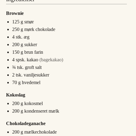
Brownie
125
g
smør
250
g
mørk chokolade
4
stk. æg
200
g
sukker
150
g
brun farin
4
spsk.
kakao
(bagekakao)
¾
tsk.
groft salt
2
tsk.
vaniljesukker
70
g
hvedemel
Kokoslag
200
g
kokosmel
200
g
kondenseret mælk
Chokoladeganache
200
g
mælkechokolade