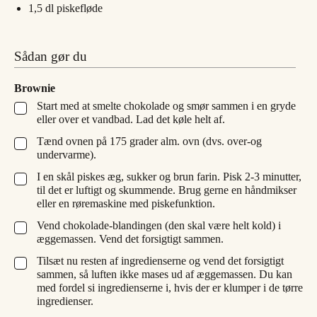
1,5
dl
piskefløde
Sådan gør du
Brownie
Start med at smelte chokolade og smør sammen i en gryde
▢
eller over et vandbad. Lad det køle helt af.
Tænd ovnen på 175 grader alm. ovn (dvs. over-og
▢
undervarme).
I en skål piskes æg, sukker og brun farin. Pisk 2-3 minutter,
▢
til det er luftigt og skummende. Brug gerne en håndmikser
eller en røremaskine med piskefunktion.
Vend chokolade-blandingen (den skal være helt kold) i
▢
æggemassen. Vend det forsigtigt sammen.
Tilsæt nu resten af ingredienserne og vend det forsigtigt
▢
sammen, så luften ikke mases ud af æggemassen. Du kan
med fordel si ingredienserne i, hvis der er klumper i de tørre
ingredienser.