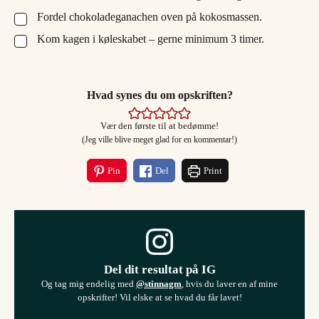
Fordel chokoladeganachen oven på kokosmassen.
▢
Kom kagen i køleskabet – gerne minimum 3 timer.
▢
Hvad synes du om opskriften?
Vær den første til at bedømme!
(Jeg ville blive meget glad for en kommentar!)
Pin
Del
Print
Del dit resultat på IG
Og tag mig endelig med
@stinnagm
, hvis du laver en af mine
opskrifter! Vil elske at se hvad du får lavet!