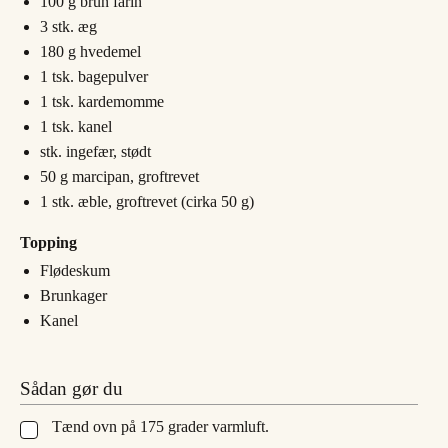
100
g
brun farin
3
stk.
æg
180
g
hvedemel
1
tsk.
bagepulver
1
tsk.
kardemomme
1
tsk.
kanel
stk.
ingefær, stødt
50
g
marcipan, groftrevet
1
stk.
æble, groftrevet (cirka 50 g)
Topping
Flødeskum
Brunkager
Kanel
Sådan gør du
Tænd ovn på 175 grader varmluft.
▢