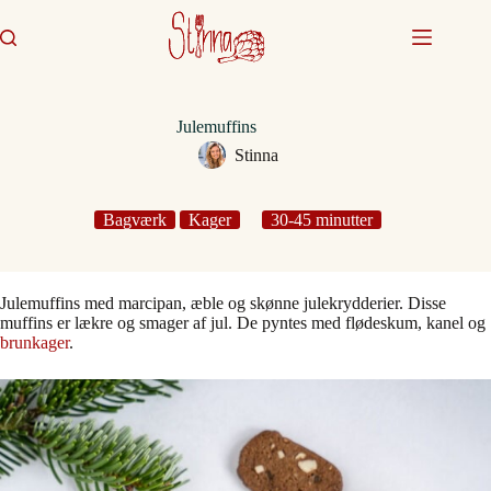
Fortsæt
til
indhold
Julemuffins
Stinna
Bagværk
Kager
30-45 minutter
Julemuffins med marcipan, æble og skønne julekrydderier. Disse
muffins er lækre og smager af jul. De pyntes med flødeskum, kanel og
brunkager
.