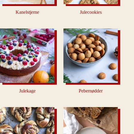
Kanelstjerne
Julecookies
Julekage
Pebernødder