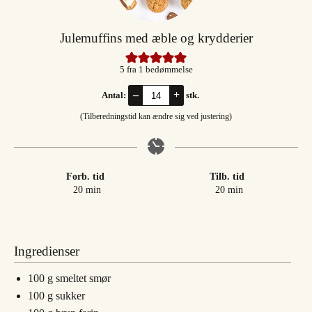
Julemuffins med æble og krydderier
5
fra 1 bedømmelse
–
+
Antal:
stk.
(Tilberedningstid kan ændre sig ved justering)
Forb. tid
Tilb. tid
minutter
minutter
20
min
20
min
Ingredienser
100
g
smeltet smør
100
g
sukker