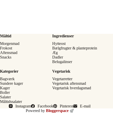
Måltid
Ingredienser
Morgenmad
Hytteost
Frokost
Bælgfrugter & planteprotein
Aftensmad
Æg
Snacks
Dadler
Belugalinser
Kategorier
Vegetarisk
Bagværk
Vegetarretter
Sundere kager
Vegetarisk aftensmad
Kager
Vegetarisk hverdagsmad
Boller
Salater
Måltidssalater
Instagram
Facebook
Pinterest
E-mail
Powered by
Bloggerspace