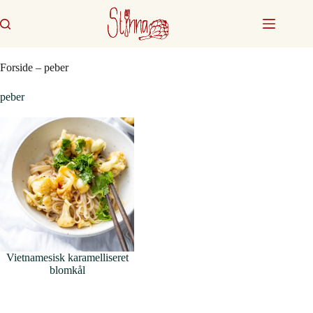
Fortsæt
til
indhold
Forside
–
peber
peber
Vietnamesisk karamelliseret
blomkål