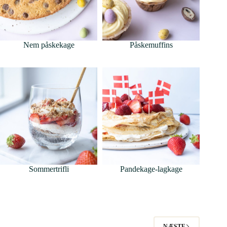
Nem påskekage
Påskemuffins
Sommertrifli
Pandekage-lagkage
NÆSTE