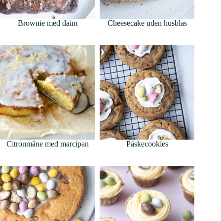
Brownie med daim
Cheesecake uden husblas
Citronmåne med marcipan
Påskecookies