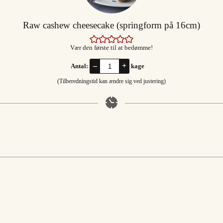
Raw cashew cheesecake (springform på 16cm)
Vær den første til at bedømme!
–
+
Antal:
kage
(Tilberedningstid kan ændre sig ved justering)