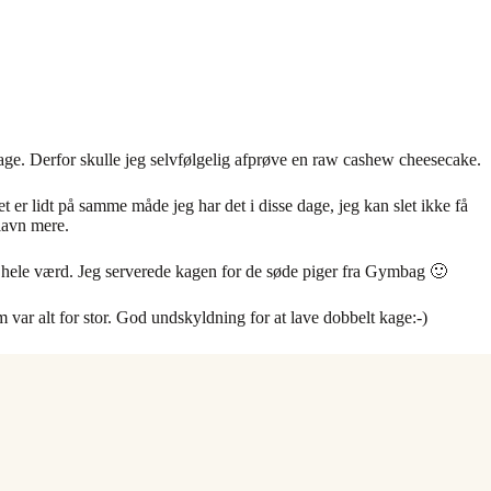
 kage. Derfor skulle jeg selvfølgelig afprøve en raw cashew cheesecake.
t er lidt på samme måde jeg har det i disse dage, jeg kan slet ikke få
elavn mere.
t hele værd. Jeg serverede kagen for de søde piger fra Gymbag 🙂
 var alt for stor. God undskyldning for at lave dobbelt kage:-)