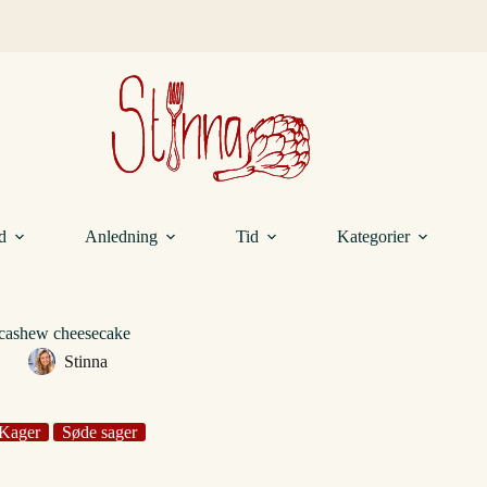
d
Anledning
Tid
Kategorier
cashew cheesecake
Stinna
Kager
Søde sager