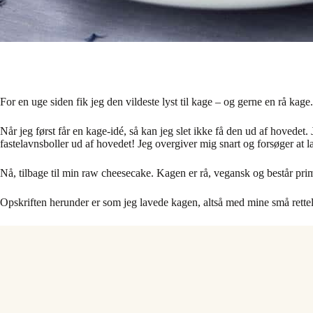
For en uge siden fik jeg den vildeste lyst til kage – og gerne en rå ka
Når jeg først får en kage-idé, så kan jeg slet ikke få den ud af hovedet.
fastelavnsboller ud af hovedet! Jeg overgiver mig snart og forsøger at l
Nå, tilbage til min raw cheesecake. Kagen er rå, vegansk og består pri
Opskriften herunder er som jeg lavede kagen, altså med mine små rettelse