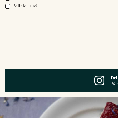
Velbekomme!
▢
Del
Og t