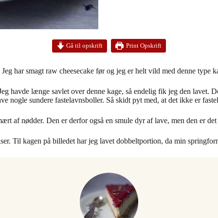
Print Opskrift
Gå til opskrift
ge. Jeg har smagt raw cheesecake før og jeg er helt vild med denne type
 Jeg havde længe savlet over denne kage, så endelig fik jeg den lavet. De
ave nogle sundere fastelavnsboller. Så skidt pyt med, at det ikke er fast
mært af nødder. Den er derfor også en smule dyr af lave, men den er de
r. Til kagen på billedet har jeg lavet dobbeltportion, da min springform