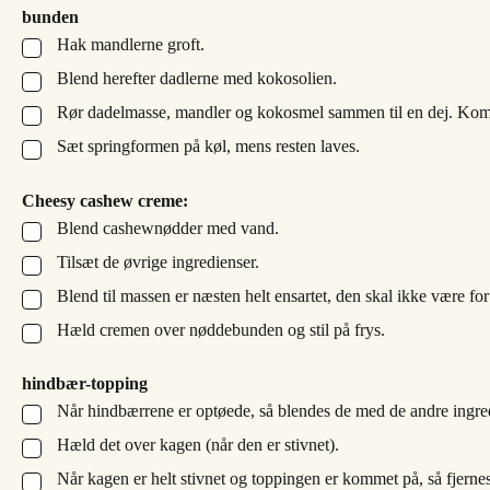
bunden
Hak mandlerne groft.
▢
Blend herefter dadlerne med kokosolien.
▢
Rør dadelmasse, mandler og kokosmel sammen til en dej. Kom 
▢
Sæt springformen på køl, mens resten laves.
▢
Cheesy cashew creme:
Blend cashewnødder med vand.
▢
Tilsæt de øvrige ingredienser.
▢
Blend til massen er næsten helt ensartet, den skal ikke være for
▢
Hæld cremen over nøddebunden og stil på frys.
▢
hindbær-topping
Når hindbærrene er optøede, så blendes de med de andre ingre
▢
Hæld det over kagen (når den er stivnet).
▢
Når kagen er helt stivnet og toppingen er kommet på, så fjernes
▢