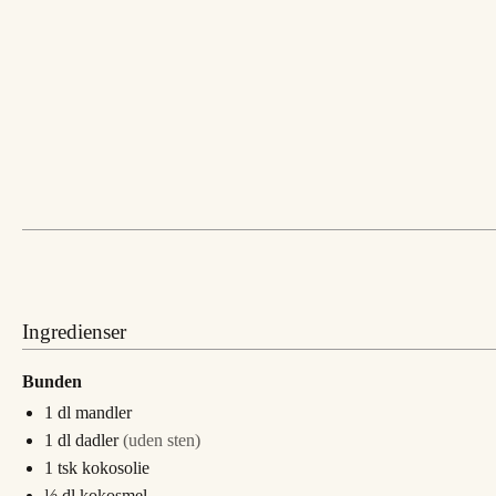
Ingredienser
Bunden
1
dl
mandler
1
dl
dadler
(uden sten)
1
tsk
kokosolie
½
dl
kokosmel