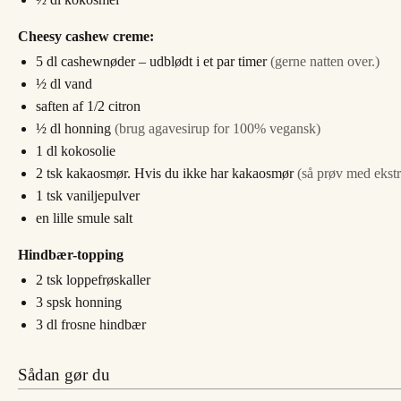
Cheesy cashew creme:
5
dl
cashewnøder – udblødt i et par timer
(gerne natten over.)
½
dl
vand
saften af 1/2 citron
½
dl
honning
(brug agavesirup for 100% vegansk)
1
dl
kokosolie
2
tsk
kakaosmør. Hvis du ikke har kakaosmør
(så prøv med ekstr
1
tsk
vaniljepulver
en lille smule salt
Hindbær-topping
2
tsk
loppefrøskaller
3
spsk
honning
3
dl
frosne hindbær
Sådan gør du