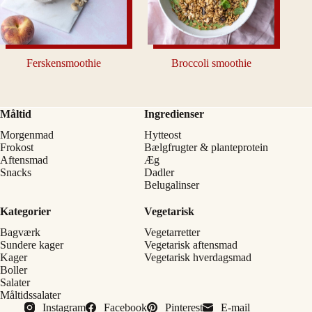
Ferskensmoothie
Broccoli smoothie
Måltid
Ingredienser
Morgenmad
Hytteost
Frokost
Bælgfrugter & planteprotein
Aftensmad
Æg
Snacks
Dadler
Belugalinser
Kategorier
Vegetarisk
Bagværk
Vegetarretter
Sundere kager
Vegetarisk aftensmad
Kager
Vegetarisk hverdagsmad
Boller
Salater
Måltidssalater
Instagram
Facebook
Pinterest
E-mail