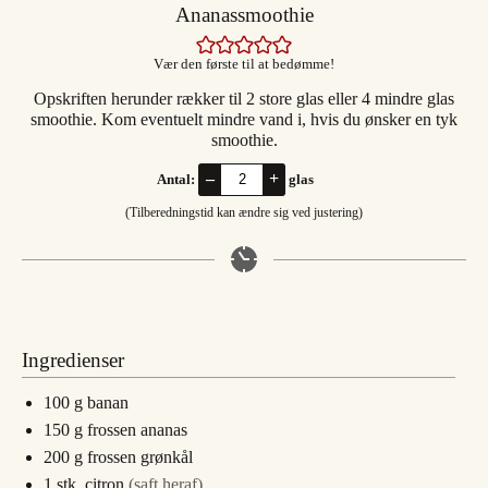
Ananassmoothie
Vær den første til at bedømme!
Opskriften herunder rækker til 2 store glas eller 4 mindre glas
smoothie. Kom eventuelt mindre vand i, hvis du ønsker en tyk
smoothie.
–
+
Antal:
glas
(Tilberedningstid kan ændre sig ved justering)
Ingredienser
100
g
banan
150
g
frossen ananas
200
g
frossen grønkål
1
stk.
citron
(saft heraf)