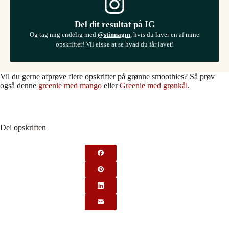
Del dit resultat på IG
Og tag mig endelig med
@stinnagm
, hvis du laver en af mine
opskrifter! Vil elske at se hvad du får lavet!
Vil du gerne afprøve flere opskrifter på grønne smoothies? Så prøv
også denne
greenie med mango
eller
Greenie med grønkål
.
Del opskriften