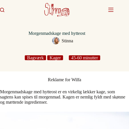
Fortsæt
til
indhold
Morgenmadskage med hytteost
Stinna
Bagværk
Kager
45-60 minutter
Reklame for Wilfa
Morgenmadskage med hytteost er en virkelig lækker kage, som
sagtens kan spises til morgenmad. Kagen er nemlig fyldt med skønne
og mættende ingredienser.