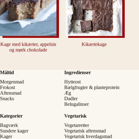
Kage med kikærter, appelsin
Kikærtekage
og mørk chokolade
Måltid
Ingredienser
Morgenmad
Hytteost
Frokost
Bælgfrugter & planteprotein
Aftensmad
Æg
Snacks
Dadler
Belugalinser
Kategorier
Vegetarisk
Bagværk
Vegetarretter
Sundere kager
Vegetarisk aftensmad
Kager
Vegetarisk hverdagsmad