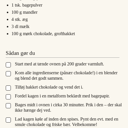
1
tsk.
bagepulver
100
g
mandler
4
stk.
æg
3
dl
mælk
100
g
mørk chokolade, grofthakket
Sådan gør du
Start med at tænde ovnen på 200 grader varmluft.
▢
Kom alle ingredienserne (pånær chokolade!) i en blender
▢
og blend det godt sammen.
Tilføj hakket chokolade og vend det i.
▢
Fordel kagen i en metalform beklædt med bagepapir.
▢
Bages midt i ovnen i cirka 30 minutter. Prik i den – der skal
▢
ikke hænge dej ved.
Lad kagen køle af inden den spises. Pynt den evt. med en
▢
smule chokolade og friske bær. Velbekomme!