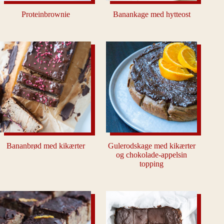
Proteinbrownie
Banankage med hytteost
Bananbrød med kikærter
Gulerodskage med kikærter
og chokolade-appelsin
topping