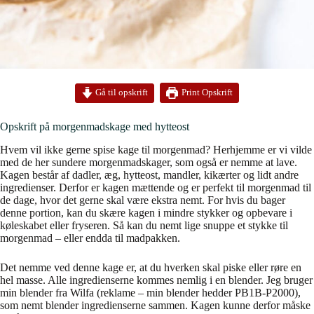
Print Opskrift
Gå til opskrift
Opskrift på morgenmadskage med hytteost
Hvem vil ikke gerne spise kage til morgenmad? Herhjemme er vi vilde
med de her sundere morgenmadskager, som også er nemme at lave.
Kagen består af dadler, æg, hytteost, mandler, kikærter og lidt andre
ingredienser. Derfor er kagen mættende og er perfekt til morgenmad til
de dage, hvor det gerne skal være ekstra nemt. For hvis du bager
denne portion, kan du skære kagen i mindre stykker og opbevare i
køleskabet eller fryseren. Så kan du nemt lige snuppe et stykke til
morgenmad – eller endda til madpakken.
Det nemme ved denne kage er, at du hverken skal piske eller røre en
hel masse. Alle ingredienserne kommes nemlig i en blender. Jeg bruger
min blender fra Wilfa (reklame – min blender hedder PB1B-P2000),
som nemt blender ingredienserne sammen. Kagen kunne derfor måske