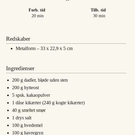
Forb. tid
Tilb. tid
minutter
minutter
20
min
30
min
Redskaber
Metalform – 33 x 22,9 x 5 cm
Ingredienser
200
g
dadler, bløde uden sten
200
g
hytteost
5
spsk.
kakaopulver
1
dåse
kikærter (240 g kogte kikærter)
40
g
smeltet smør
1
drys
salt
100
g
hvedemel
100
g
havregryn