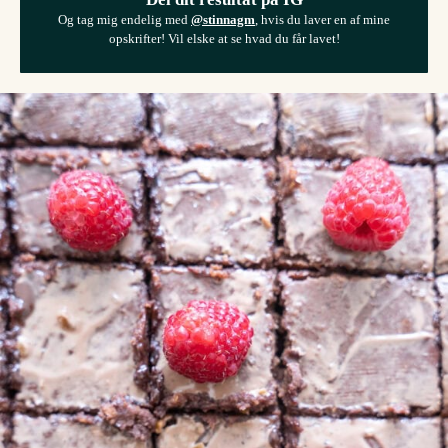
Og tag mig endelig med
@stinnagm
, hvis du laver en af mine
opskrifter! Vil elske at se hvad du får lavet!