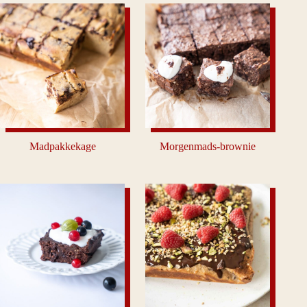
Madpakkekage
Morgenmads-brownie