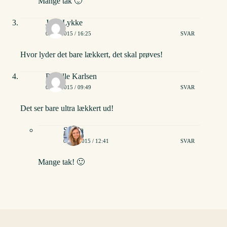
Mange tak 🙂
Julie Lykke
01/08/2015 / 16:25
SVAR
Hvor lyder det bare lækkert, det skal prøves!
Pernille Karlsen
03/08/2015 / 09:49
SVAR
Det ser bare ultra lækkert ud!
Stinna
03/08/2015 / 12:41
SVAR
Mange tak! 🙂