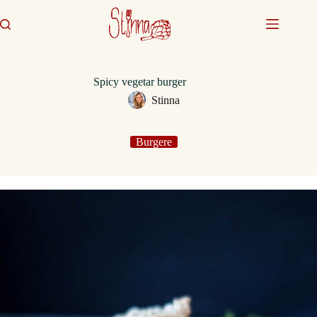
Fortsæt
til
indhold
Spicy vegetar burger
Stinna
Burgere