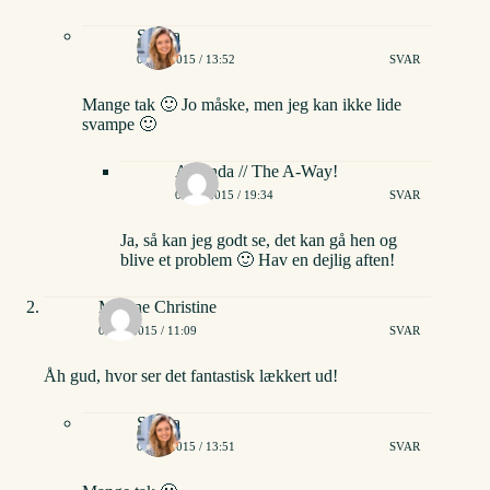
Stinna
01/08/2015 / 13:52
SVAR
Mange tak 🙂 Jo måske, men jeg kan ikke lide
svampe 🙂
Amanda // The A-Way!
01/08/2015 / 19:34
SVAR
Ja, så kan jeg godt se, det kan gå hen og
blive et problem 🙂 Hav en dejlig aften!
Malene Christine
01/08/2015 / 11:09
SVAR
Åh gud, hvor ser det fantastisk lækkert ud!
Stinna
01/08/2015 / 13:51
SVAR