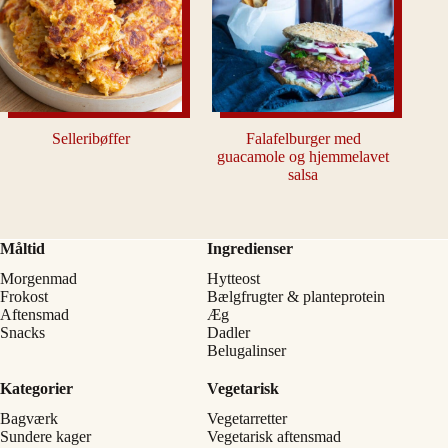
Selleribøffer
Falafelburger med
guacamole og hjemmelavet
salsa
Måltid
Ingredienser
Morgenmad
Hytteost
Frokost
Bælgfrugter & planteprotein
Aftensmad
Æg
Snacks
Dadler
Belugalinser
Kategorier
Vegetarisk
Bagværk
Vegetarretter
Sundere kager
Vegetarisk aftensmad