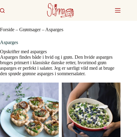
Fortsæt
til
indhold
Forside
–
Grøntsager
–
Asparges
Asparges
Opskrifter med asparges
Asparges findes både i hvid og i grøn. Den hvide asparges
bruges primært i klassiske danske retter, hvorimod grøn
asparges er perfekt i salater. Jeg er særligt vild med at bruge
den sprøde grønne asparges i sommersalater.