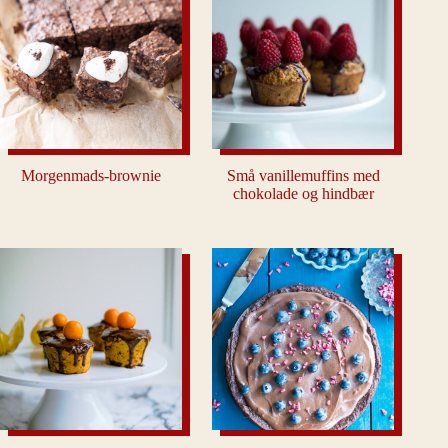
Morgenmads-brownie
Små vanillemuffins med
chokolade og hindbær