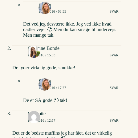
Stinna
15/01/2016 / 08:55
SVAR
Det ved jeg desværre ikke. Jeg ved ikke hvad
dadler vejer 🙂 Men du kan smage til undervejs.
Men mange tak.
Christine Bonde
17/01/2016 / 15:33
SVAR
De lyder virkelig gode, smukke!
Stinna
17/01/2016 / 17:27
SVAR
De er SÅ gode 🙂 tak!
Charlotte
18/01/2016 / 12:57
SVAR
Det er de bedste muffins jeg har fået, det er virkelig