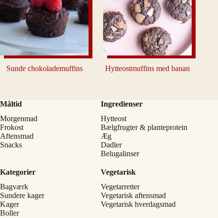
Sunde chokolademuffins
Hytteostmuffins med banan
Måltid
Ingredienser
Morgenmad
Hytteost
Frokost
Bælgfrugter & planteprotein
Aftensmad
Æg
Snacks
Dadler
Belugalinser
Kategorier
Vegetarisk
Bagværk
Vegetarretter
Sundere kager
Vegetarisk aftensmad
Kager
Vegetarisk hverdagsmad
Boller