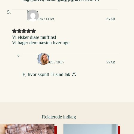
Nadia
12/03/2025 / 14:59
SVAR
Vi elsker disse muffins!
Vi bager dem næsten hver uge
Stinna
13/03/2025 / 19:07
SVAR
Ej hvor skønt! Tusind tak 🙂
Relaterede indlæg