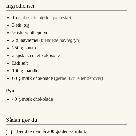
Ingredienser
15
dadler
(de bløde i papæske)
3
stk.
æg
½
tsk.
vanillepulver
2
dl
havremel
(blendede havregryn)
250
g
banan
2
spsk.
smeltet kokosolie
Lidt salt
100
g
mandler
60
g
mørk chokolade
(gerne 85% eller derover)
Pynt
40
g
mørk chokolade
Sådan gør du
Tænd ovnen på 200 grader varmluft.
▢