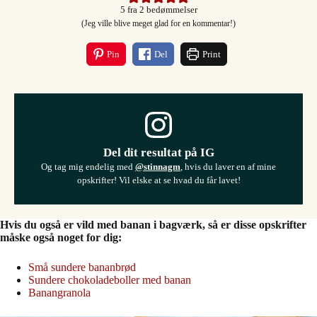
5
fra
2
bedømmelser
(Jeg ville blive meget glad for en kommentar!)
Pin
Del
Print
Del dit resultat på IG
Og tag mig endelig med
@stinnagm
, hvis du laver en af mine
opskrifter! Vil elske at se hvad du får lavet!
Hvis du også er vild med banan i bagværk, så er disse opskrifter
måske også noget for dig:
Små sundere bananbrød
Sundere chokoladeboller med banan
Banangranola