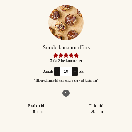
Sunde bananmuffins
5
fra
2
bedømmelser
–
+
Antal:
stk.
(Tilberedningstid kan ændre sig ved justering)
Forb. tid
Tilb. tid
minutter
minutter
10
min
20
min