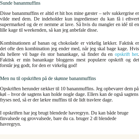
Sunde bananmuffins
Disse bananmuffins er altid et hit hos mine gæster – selv sukkergrise er
vilde med dem. De indeholder kun ingredienser du kan få i ethvert
supermarked og de er nemme at lave. Så hvis du mangler en idé til en
lille kage til weekenden, så kan jeg anbefale disse.
Kombinationen af banan og chokolade er virkelig lækker. Faktisk er
det ofte den kombination jeg ender med, når jeg skal bage kage. Hvis
du hellere vil bage én stor banankage, så finder du en
opskrift her
Faktisk er min banankage bloggens mest populære opskrift og det
forstår jeg godt, for den er virkelig god!
Men nu til opskriften på de skønne bananmuffins
Opskriften herunder rækker til 10 bananmuffins. Jeg opbevarer dem på
køl – hvor de sagtens kan holde nogle dage. Ellers kan de også sagtens
fryses ned, så er der lækre muffins til de lidt travlere dage.
I opskriften har jeg brugt blendede havregryn. Du kan både bruge
finvalsede og grovvalsede, bare du ca. bruger 2 dl blendede
havregryn.