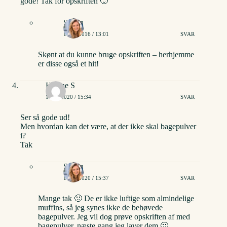
gode! Tak for opskriften 🙂
Stinna
18/01/2016 / 13:01
SVAR
Skønt at du kunne bruge opskriften – herhjemme
er disse også et hit!
Helene S
16/05/2020 / 15:34
SVAR
Ser så gode ud!
Men hvordan kan det være, at der ikke skal bagepulver
i?
Tak
Stinna
16/05/2020 / 15:37
SVAR
Mange tak 🙂 De er ikke luftige som almindelige
muffins, så jeg synes ikke de behøvede
bagepulver. Jeg vil dog prøve opskriften af med
bagepulver, næste gang jeg laver dem 🙂