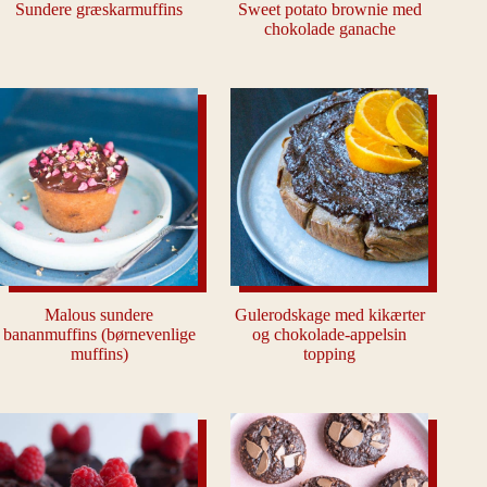
Sundere græskarmuffins
Sweet potato brownie med
chokolade ganache
Malous sundere
Gulerodskage med kikærter
bananmuffins (børnevenlige
og chokolade-appelsin
muffins)
topping