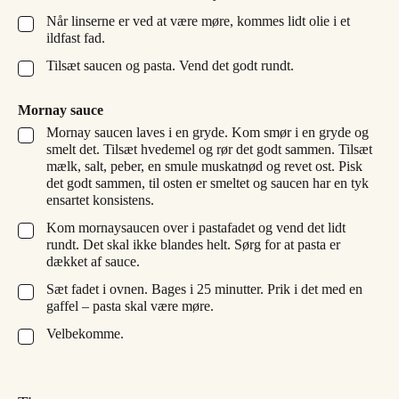
Når linserne er ved at være møre, kommes lidt olie i et
▢
ildfast fad.
Tilsæt saucen og pasta. Vend det godt rundt.
▢
Mornay sauce
Mornay saucen laves i en gryde. Kom smør i en gryde og
▢
smelt det. Tilsæt hvedemel og rør det godt sammen. Tilsæt
mælk, salt, peber, en smule muskatnød og revet ost. Pisk
det godt sammen, til osten er smeltet og saucen har en tyk
ensartet konsistens.
Kom mornaysaucen over i pastafadet og vend det lidt
▢
rundt. Det skal ikke blandes helt. Sørg for at pasta er
dækket af sauce.
Sæt fadet i ovnen. Bages i 25 minutter. Prik i det med en
▢
gaffel – pasta skal være møre.
Velbekomme.
▢