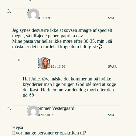
Julie
21/08/2019 / 09:19
SVAR
Jeg synes desværre ikke at sovsen smagte af specielt
meget, så tilføjede peber, paprika osv.
Mine pasta var heller ikke møre efter 30-35. min., så
måske er det en fordel at koge dem lidt først 🙂
Stinna
21/08/2019 / 13:56
SVAR
Hej Julie. Øv, måske det kommer an på hvilke
krydderier man lige bruger. God idé med at koge
det først. Herhjemme var det dog mørt efter den
tid 🙂
Ole sommer Vestergaard
30/01/2020 / 10:29
SVAR
Hejsa
Hvor mange personer er opskriften til?