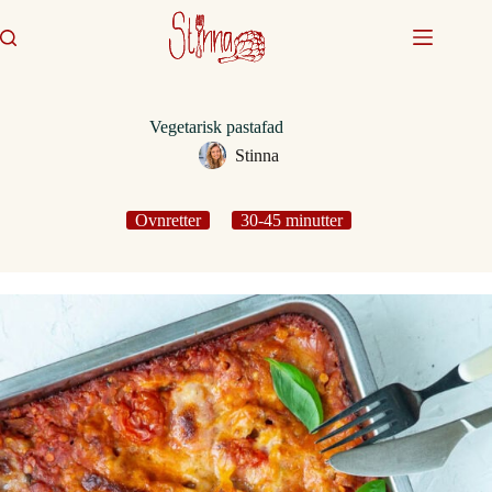
Fortsæt
til
indhold
Vegetarisk pastafad
Stinna
Ovnretter
30-45 minutter