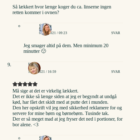
Så lækkert hvor længe koger du ca. linserne ingen
retten kommer i ovnen?
Stinna
02/02/2021 / 09:23
SVAR
Jeg smager altid på dem. Men minimum 20
minutter 🙂
Helle
11/02/2021 / 16:59
SVAR
Må sige at det er virkelig lækkert.
Det er ikke så længe siden at jeg er begyndt at undgå
kød, har fået det skidt med at putte det i munden.
Den her opskrift vil jeg med sikkerhed reklamere for og
servere for mine børn og børnebørn. Tusinde tak.
Der er så meget mad at jeg fryser det ned i portioner, for
bor alene. <3
Stinna