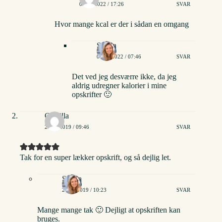
03/03/2022 / 17:26
SVAR
Hvor mange kcal er der i sådan en omgang
Stinna
04/03/2022 / 07:46
SVAR
Det ved jeg desværre ikke, da jeg
aldrig udregner kalorier i mine
opskrifter 🙂
Camilla
24/06/2019 / 09:46
SVAR
Tak for en super lækker opskrift, og så dejlig let.
Stinna
25/06/2019 / 10:23
SVAR
Mange mange tak 🙂 Dejligt at opskriften kan
bruges.