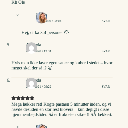
Kh Ole
Stinna
01/02/2020 / 08:04
SVAR
Hej, cirka 3-4 personer 🙂
Amanda
27/11/2020 / 13:31
SVAR
Hvis man ikke laver egen sauce og køber i stedet – hvor
meget skal der så i? 🙂
Amanda
20/01/2021 / 09:22
SVAR
Mega lækker ret! Kogte pastaen 5 minutter inden, og vi
havde desuden en stor rest tilovers – kun dejligt i disse
hjemmearbejdstider. Så er frokosten sikret!! SÅ lækkert.
Stinna