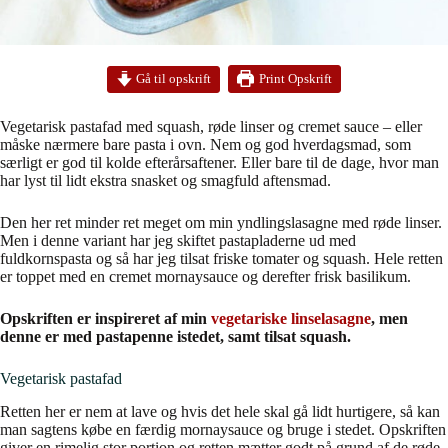
Print Opskrift
Gå til opskrift
Vegetarisk pastafad med squash, røde linser og cremet sauce – eller
måske nærmere bare pasta i ovn. Nem og god hverdagsmad, som
særligt er god til kolde efterårsaftener. Eller bare til de dage, hvor man
har lyst til lidt ekstra snasket og smagfuld aftensmad.
Den her ret minder ret meget om min yndlingslasagne med røde linser.
Men i denne variant har jeg skiftet pastapladerne ud med
fuldkornspasta og så har jeg tilsat friske tomater og squash. Hele retten
er toppet med en cremet mornaysauce og derefter frisk basilikum.
Opskriften er inspireret af min
vegetariske linselasagne
, men
denne er med pastapenne istedet, samt tilsat squash.
Vegetarisk pastafad
Retten her er nem at lave og hvis det hele skal gå lidt hurtigere, så kan
man sagtens købe en færdig mornaysauce og bruge i stedet. Opskriften
giver en rimelig stor portion og retten mætter godt på grund af de røde