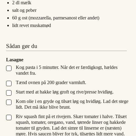
2
dl
mælk
salt og peber
60
g
ost (mozzarella, parmesanost eller andet)
lidt revet muskatnød
Sådan gør du
Lasagne
Kog pasta i 5 minutter. Når det er færdigkogt, hældes
▢
vandet fra.
Tænd ovnen på 200 grader varmluft.
▢
Start med at hakke løg groft og rive/presse hvidløg.
▢
Kom olie i en gryde og tilsæt løg og hvidløg. Lad det stege
▢
lidt. Det må ikke blive brunt.
Riv squash fint på et rivejern. Skær tomater i halve. Tilsæt
▢
squash, tomater, oregano, vand, tørrede linser og hakkede
tomater til gryden. Lad det simre til linserne er (næsten)
møre. Hvis saucen bliver for tyk, tilsættes lidt mere vand.