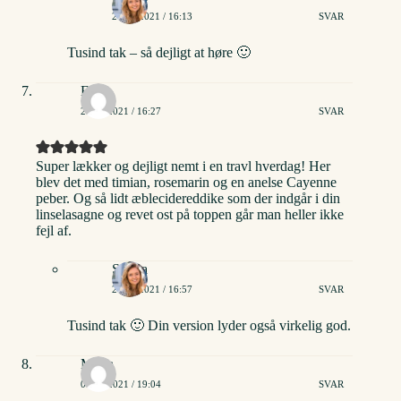
20/01/2021 / 16:13
SVAR
Tusind tak – så dejligt at høre 🙂
Eline
27/01/2021 / 16:27
SVAR
Super lækker og dejligt nemt i en travl hverdag! Her
blev det med timian, rosemarin og en anelse Cayenne
peber. Og så lidt æblecidereddike som der indgår i din
linselasagne og revet ost på toppen går man heller ikke
fejl af.
Stinna
27/01/2021 / 16:57
SVAR
Tusind tak 🙂 Din version lyder også virkelig god.
Maria
01/02/2021 / 19:04
SVAR