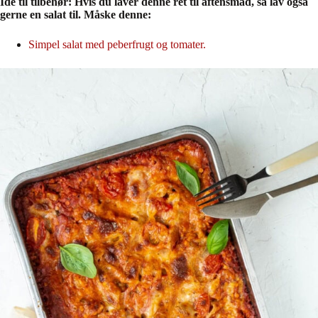
Idé til tilbehør: Hvis du laver denne ret til aftensmad, så lav også
gerne en salat til. Måske denne:
Simpel salat med peberfrugt og tomater.