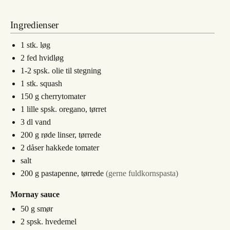
Ingredienser
1
stk.
løg
2
fed
hvidløg
1-2
spsk.
olie til stegning
1
stk.
squash
150
g
cherrytomater
1
lille spsk.
oregano, tørret
3
dl
vand
200
g
røde linser, tørrede
2
dåser
hakkede tomater
salt
200
g
pastapenne, tørrede
(gerne fuldkornspasta)
Mornay sauce
50
g
smør
2
spsk.
hvedemel