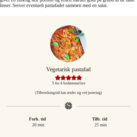
linser. Server eventuelt pastafadet sammen med en salat.
Vegetarisk pastafad
5
fra
4
bedømmelser
(Tilberedningstid kan ændre sig ved justering)
Forb. tid
Tilb. tid
minutter
minutter
20
min
25
min