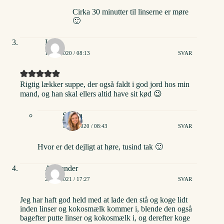
Cirka 30 minutter til linserne er møre
🙂
Lise
12/01/2020 / 08:13
SVAR
Rigtig lækker suppe, der også faldt i god jord hos min
mand, og han skal ellers altid have sit kød 😉
Stinna
12/01/2020 / 08:43
SVAR
Hvor er det dejligt at høre, tusind tak 🙂
Alexander
22/06/2021 / 17:27
SVAR
Jeg har haft god held med at lade den stå og koge lidt
inden linser og kokosmælk kommer i, blende den også
bagefter putte linser og kokosmælk i, og derefter koge