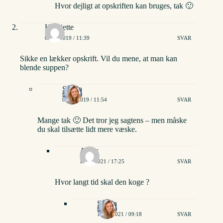
Hvor dejligt at opskriften kan bruges, tak 🙂
Henriette
05/12/2019 / 11:39
SVAR
Sikke en lækker opskrift. Vil du mene, at man kan
blende suppen?
Stinna
05/12/2019 / 11:54
SVAR
Mange tak 🙂 Det tror jeg sagtens – men måske
du skal tilsætte lidt mere væske.
Amor
17/04/2021 / 17:25
SVAR
Hvor langt tid skal den koge ?
Stinna
18/04/2021 / 09:18
SVAR