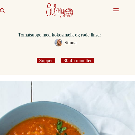
Fortsæt
til
indhold
Tomatsuppe med kokosmælk og røde linser
Stinna
Supper
30-45 minutter