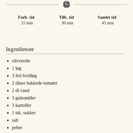
Forb. tid
Tilb. tid
Samlet tid
minutter
minutter
minutter
15
min
30
min
45
min
Ingredienser
olivenolie
1
løg
3
fed
hvidløg
2
dåser hakkede tomater
2
dl
vand
3
gulerødder
3
kartofler
1
tsk.
sukker
salt
peber