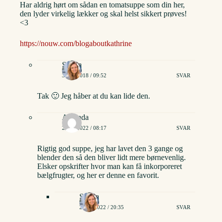
Har aldrig hørt om sådan en tomatsuppe som din her,
den lyder virkelig lækker og skal helst sikkert prøves!
<3
https://nouw.com/blogaboutkathrine
Stinna
30/12/2018 / 09:52
SVAR
Tak 🙂 Jeg håber at du kan lide den.
Amanda
21/12/2022 / 08:17
SVAR
Rigtig god suppe, jeg har lavet den 3 gange og
blender den så den bliver lidt mere børnevenlig.
Elsker opskrifter hvor man kan få inkorporeret
bælgfrugter, og her er denne en favorit.
Stinna
22/12/2022 / 20:35
SVAR