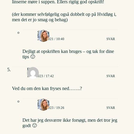
linserne møre i suppen. Ellers rigtig god opskrift!
(der kommer selvfølgelig også dobbelt op på Hvidløg i,
men det er jo smag og behag)
Stinna
25/06/2021 / 10:40
SVAR
Dejligt at opskriften kan bruges – og tak for dine
tips 🙂
Eva
13/01/2023 / 17:42
SVAR
Ved du om den kan fryses ned…….?
Stinna
17/01/2023 / 19:26
SVAR
Det har jeg desværre ikke forsøgt, men det tror jeg
godt 🙂