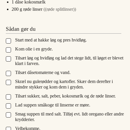
1
dåse kokosmælk
200
g
røde linser
((røde splitlinser))
Sådan gør du
Start med at hakke løg og pres hvidløg.
▢
Kom olie i en gryde.
▢
Tilsæt løg og hvidløg og lad det stege lidt, til løget er blevet
▢
klart i farven.
Tilsæt dåsetomaterne og vand.
▢
Skræl nu gulerødder og kartofler. Skær dem derefter i
▢
mindre stykker og kom dem i gryden.
Tilsæt sukker, salt, peber, kokosmælk og de røde linser.
▢
Lad suppen småkoge til linserne er møre.
▢
Smag suppen til med salt. Tilføj evt. lidt oregano eller andre
▢
krydderier.
Velbekomme.
▢