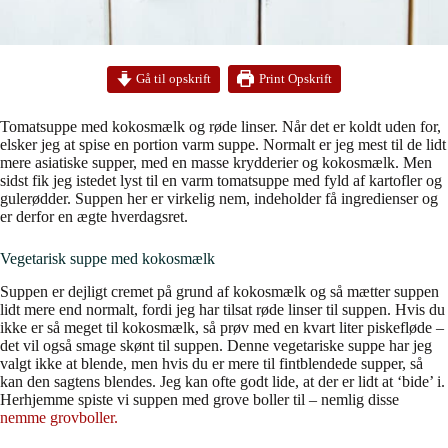
Print Opskrift
Gå til opskrift
Tomatsuppe med kokosmælk og røde linser. Når det er koldt uden for,
elsker jeg at spise en portion varm suppe. Normalt er jeg mest til de lidt
mere asiatiske supper, med en masse krydderier og kokosmælk. Men
sidst fik jeg istedet lyst til en varm tomatsuppe med fyld af kartofler og
gulerødder. Suppen her er virkelig nem, indeholder få ingredienser og
er derfor en ægte hverdagsret.
Vegetarisk suppe med kokosmælk
Suppen er dejligt cremet på grund af kokosmælk og så mætter suppen
lidt mere end normalt, fordi jeg har tilsat røde linser til suppen. Hvis du
ikke er så meget til kokosmælk, så prøv med en kvart liter piskefløde –
det vil også smage skønt til suppen. Denne vegetariske suppe har jeg
valgt ikke at blende, men hvis du er mere til fintblendede supper, så
kan den sagtens blendes. Jeg kan ofte godt lide, at der er lidt at ‘bide’ i.
Herhjemme spiste vi suppen med grove boller til – nemlig disse
nemme grovboller.