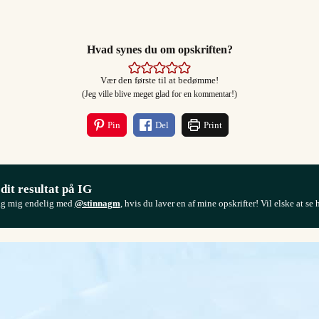
Hvad synes du om opskriften?
Vær den første til at bedømme!
(Jeg ville blive meget glad for en kommentar!)
Pin
Del
Print
 dit resultat på IG
ag mig endelig med
@stinnagm
, hvis du laver en af mine opskrifter! Vil elske at se 