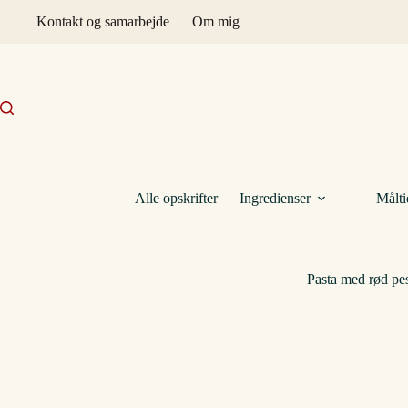
Fortsæt
Kontakt og samarbejde
Om mig
til
indhold
Alle opskrifter
Ingredienser
Målti
Pasta med rød pes