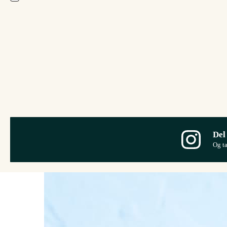
Del
Og t