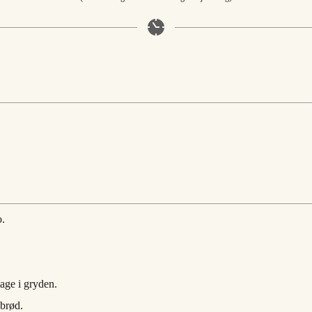
o.
bage i gryden.
 brød.