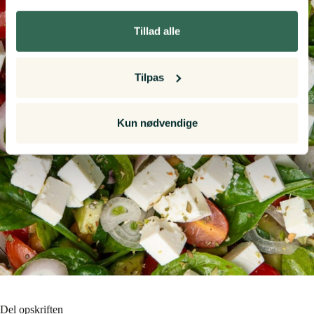
"Cookiedeklaration", eller ved at trykke på "Privacy
trigger" ikonet.
Tillad alle
Hvis du tillader det, vil vi også gerne:
Tilpas
Indsamle præcise oplysninger om din placering,
der kan være nøjagtig inden for få meter
Identificere din enhed baseret på en scanning af
Kun nødvendige
dens unikke karakteristika (fingerprinting)
Dine valg anvendes på hele websitet.
Vi bruger cookies til at tilpasse vores indhold og
annoncer, til at vise dig funktioner til sociale medier og til
at analysere vores trafik. Vi deler også oplysninger om
din brug af vores hjemmeside med vores partnere inden
for sociale medier, annonceringspartnere og
analysepartnere. Vores partnere kan kombinere disse
data med andre oplysninger, du har givet dem, eller som
de har indsamlet fra din brug af deres tjenester.
Del opskriften