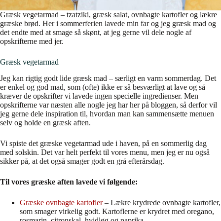
Græsk vegetarmad – tzatziki, græsk salat, ovnbagte kartofler og lækre
græske brød. Her i sommerferien lavede min far og jeg græsk mad og
det endte med at smage så skønt, at jeg gerne vil dele nogle af
opskrifterne med jer.
Græsk vegetarmad
Jeg kan rigtig godt lide græsk mad – særligt en varm sommerdag. Det
er enkel og god mad, som (ofte) ikke er så besværligt at lave og så
kræver de opskrifter vi lavede ingen specielle ingredienser. Men
opskrifterne var næsten alle nogle jeg har her på bloggen, så derfor vil
jeg gerne dele inspiration til, hvordan man kan sammensætte menuen
selv og holde en græsk aften.
Vi spiste det græske vegetarmad ude i haven, på en sommerlig dag
med solskin. Det var helt perfekt til vores menu, men jeg er nu også
sikker på, at det også smager godt en grå efterårsdag.
Til vores græske aften lavede vi følgende:
Græske ovnbagte kartofler
– Lækre krydrede ovnbagte kartofler,
som smager virkelig godt. Kartoflerne er krydret med oregano,
rosmarin, citronskal, hvidløg og paprika.