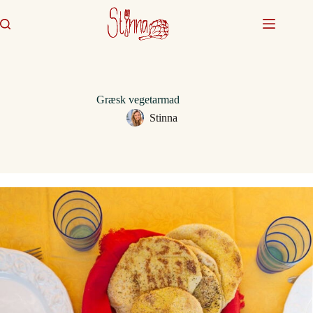
Fortsæt
til
indhold
Græsk vegetarmad
Stinna