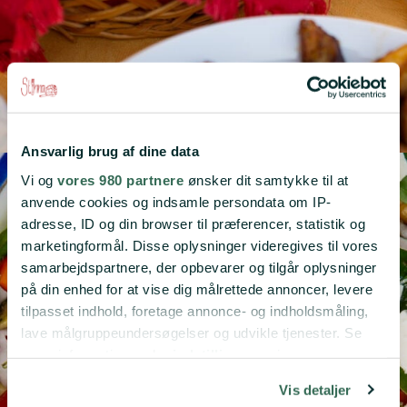
Ansvarlig brug af dine data
Vi og
vores 980 partnere
ønsker dit samtykke til at
anvende cookies og indsamle persondata om IP-
adresse, ID og din browser til præferencer, statistik og
marketingformål. Disse oplysninger videregives til vores
samarbejdspartnere, der opbevarer og tilgår oplysninger
på din enhed for at vise dig målrettede annoncer, levere
tilpasset indhold, foretage annonce- og indholdsmåling,
lave målgruppeundersøgelser og udvikle tjenester. Se
mere information under
indstillinger
og i vores
persondatapolitik. Du kan altid trække dit samtykke
Vis detaljer
tilbage eller ændre indstillinger fra vores